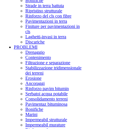
Bonifiche
Strade in terra battuta
Ripristino strutturale
Rinforzo del cls con fibre
Pavimentazioni in terra
Finiture per pavimentazioni in
cls
Laghetti-invasi in terra
Discariche
PROBLEMI
Drenaggio
Contenimento
Filtrazione e separazione
Stabilizzazione tridimensionale
dei terreni
Erosione
Ancoraggi
Rinforzo pavim bitumin
Serbatoi acqua potabile
Consolidamento terreni
Pavimentaz bituminosa
Bonifiche
Marini
Impermeabil strutturale
Impermeabil murature