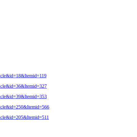
ticle&id=18&Itemid=119
ticle&id=36&Itemid=327
ticle&id=39&Itemid=353
ticle&id=250&Itemid=566
ticle&id=205&Itemid=511