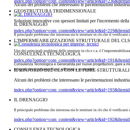
index.php?option=com_content&view=article&id=236&Itemi
Alcuni dei problemi che interessano le pavimentazioni industriali,
GEOSTRUTTURA TRIDIMENSIONALE
Soluzioni innovative con spessori limitati per l'incremento della 
IL DRENAGGIO
index.php?option=com_content&view=article&id=219&Itemi
Il principale problema che interessa sia le strutture in cls che il verificar
L'IMPERMEABILIZZAZIONE STRUTTURALE DEL CLS
Uno dei principali problemi delle strutture in cls e c.a. é l’impermeabilizza
CONSULENZA TECNOLOGICA
index.php?option=com_content&view=article&id=191&Itemi
Consulenza Tecnologica e Generalista per nuove progettazioni, gare a migli
Integrali che risultano efficaci, efficienti e sostenibili ...
IL RINFORZO DEL CLS CON LE FIBRE STRUTTURALI
Alcuni dei problemi che interessano le pavimentazioni industriali,
index.php?option=com_content&view=article&id=193&Itemi
IL DRENAGGIO
Il principale problema che interessa sia le strutture in cls che il verificar
index.php?option=com_content&view=article&id=192&Itemi
CONSULENZA TECNOLOGICA