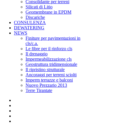
Consolidante per terreni
Silicati di Litio
Geomembrane in EPDM
Discariche
CONSULENZA
DEWATERING
NEWS
Finiture per pavimentazioni in
cls/c.a.
Le fibre per il rinforzo cls
Il drenaggio
Impermeabilizzazione cls
Geostruttura tridimensionale
Il ripristino strutturale
Ancoraggi per terreni sciolti
Imperm terrazze e balconi
Nuovo Prezzario 2013
Terre Tirantate