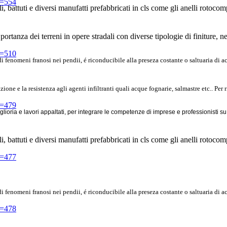
d=554
 battuti e diversi manufatti prefabbricati in cls come gli anelli rotocompr
portanza dei terreni in opere stradali con diverse tipologie di finiture, n
d=510
si di fenomeni franosi nei pendii, é riconducibile alla preseza costante o saltuaria d
zione e la resistenza agli agenti infiltranti quali acque fognarie, salmastre etc.. Per
d=479
oria e lavori appaltati, per integrare le competenze di imprese e professionisti su
 battuti e diversi manufatti prefabbricati in cls come gli anelli rotocompr
d=477
si di fenomeni franosi nei pendii, é riconducibile alla preseza costante o saltuaria d
d=478