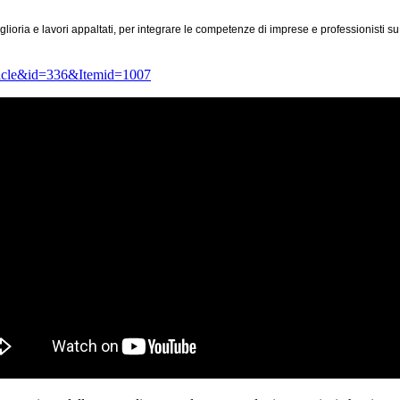
oria e lavori appaltati, per integrare le competenze di imprese e professionisti su
rticle&id=336&Itemid=1007