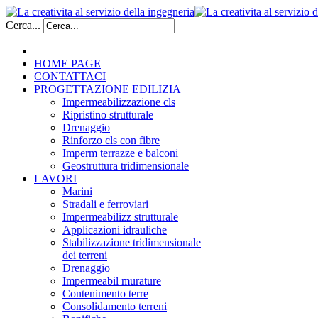
Cerca...
HOME PAGE
CONTATTACI
PROGETTAZIONE EDILIZIA
Impermeabilizzazione cls
Ripristino strutturale
Drenaggio
Rinforzo cls con fibre
Imperm terrazze e balconi
Geostruttura tridimensionale
LAVORI
Marini
Stradali e ferroviari
Impermeabilizz strutturale
Applicazioni idrauliche
Stabilizzazione tridimensionale
dei terreni
Drenaggio
Impermeabil murature
Contenimento terre
Consolidamento terreni