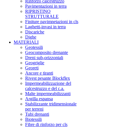
Rinforzo calcestruzzo
Pavimentazioni in terra
RIPRISTINO
STRUTTURALE
Finiture pavimnetazioni in cls
Laghetti-invasi in terra
Discariche
Dighe
MATERIALI
Geotessili
Geocomposito drenante
Dreni sub-orizzontali
Geogriglie
Georeti
Ancore e tiranti
Rivest pesante Blockflex
Impermeabilizzazione del
calcestruzzo e del c.a.
Malte impermeabilizzanti
Argilla espansa
Stabilizzante tridimensionale
per terreni
Tubi drenanti
Biotessili
Fibre di rinforzo per cls