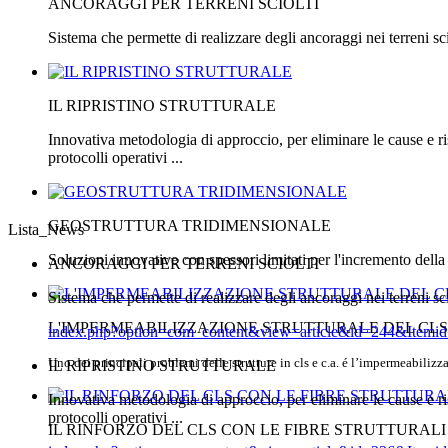
ANCORAGGI PER TERRENI SCIOLTI
Sistema che permette di realizzare degli ancoraggi nei terreni sci
IL RIPRISTINO STRUTTURALE
Innovativa metodologia di approccio, per eliminare le cause e riso
protocolli operativi ...
GEOSTRUTTURA TRIDIMENSIONALE
Lista_News
Soluzioni innovative con spessori limitati per l'incremento della 
ANCORAGGI PER TERRENI SCIOLTI
Sistema che permette di realizzare degli ancoraggi nei terreni sci
L'IMPERMEABILIZZAZIONE STRUTTURALE DEL CLS
index.php?option=com_content&view=article&id=244&Itemi
Uno dei principali problemi delle strutture in cls e c.a. é l’impermeabilizza
IL RIPRISTINO STRUTTURALE
Innovativa metodologia di approccio, per eliminare le cause e riso
protocolli operativi ...
IL RINFORZO DEL CLS CON LE FIBRE STRUTTURALI