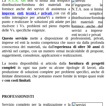
La
N.T.A. sas
non si limita alla semplice
distribuzione/fornitura dei materiali ma
fornisce anche dei servizi di assistenza a
imprese
,
enti
,
tecnici
e
privati
con cui di
solito interagisce per ariutarVi a mettere a
punto e realizzare le soluzioni più adatte per
risolvere i Vs. problemi nel pieno rispetto
delle Vs. specifiche esigenze.
Questo servizio
mette a disposizione di professionisti, privati,
imprese ed enti la nostra competenza che nasce sia dalla profonda
conoscenza dei materiali, sia dall'
esperienza di oltre 30 anni
di
attività nel campo, con un numero ormai incalcolabile di proposte,
suggerimenti, consulenze, applicazioni e realizzazioni.
La nostra disponibilità si articola dalla
fornitura di progetti
completi
in ogni sua parte su alcune tipologie di lavori, alla
produzione di soluzioni complete per problemi specifici, anche di
limitate dimensioni, che potranno essere fornite in tempo quasi reale
e
con costi limitati
.
PROFESSIONISTI
Servizio completo per la realizzazione e la