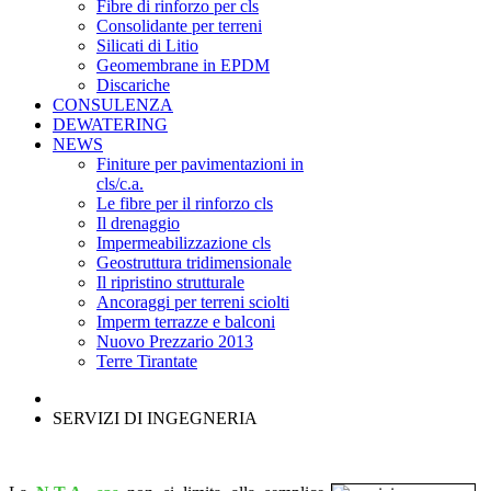
Fibre di rinforzo per cls
Consolidante per terreni
Silicati di Litio
Geomembrane in EPDM
Discariche
CONSULENZA
DEWATERING
NEWS
Finiture per pavimentazioni in
cls/c.a.
Le fibre per il rinforzo cls
Il drenaggio
Impermeabilizzazione cls
Geostruttura tridimensionale
Il ripristino strutturale
Ancoraggi per terreni sciolti
Imperm terrazze e balconi
Nuovo Prezzario 2013
Terre Tirantate
SERVIZI DI INGEGNERIA