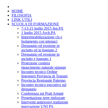
HOME
FILOSOFIA
LINK UTILI
SCUOLA DI FORMAZIONE
7-13-21 luglio 2015 Ing.PA
1 luglio 2015 Arch.PA
Impermeabilizzazione cls e
Isolamento con intonaci
Drenaggio ed erosione in
asciutto ed in bagnato 2
Drenaggio ed erosione in
asciutto e bagnato 1
Protezione costiera
ripascimento naturale spiagge
Incontro tecnico Ordine
Ingegneri Provincia di Trapani
Provincia Regionale Palermo
Incontro tecnico esecutivo sul
drenaggio
Conferenza sui Prati Armati
Progettazione terre rinforzate
Interventi antierosivi tradizione
innovazione UNI PA