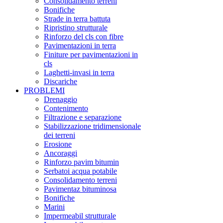
Consolidamento terreni
Bonifiche
Strade in terra battuta
Ripristino strutturale
Rinforzo del cls con fibre
Pavimentazioni in terra
Finiture per pavimentazioni in
cls
Laghetti-invasi in terra
Discariche
PROBLEMI
Drenaggio
Contenimento
Filtrazione e separazione
Stabilizzazione tridimensionale
dei terreni
Erosione
Ancoraggi
Rinforzo pavim bitumin
Serbatoi acqua potabile
Consolidamento terreni
Pavimentaz bituminosa
Bonifiche
Marini
Impermeabil strutturale