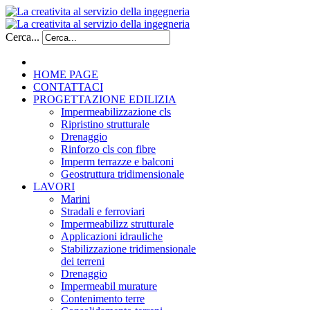
Cerca...
HOME PAGE
CONTATTACI
PROGETTAZIONE EDILIZIA
Impermeabilizzazione cls
Ripristino strutturale
Drenaggio
Rinforzo cls con fibre
Imperm terrazze e balconi
Geostruttura tridimensionale
LAVORI
Marini
Stradali e ferroviari
Impermeabilizz strutturale
Applicazioni idrauliche
Stabilizzazione tridimensionale
dei terreni
Drenaggio
Impermeabil murature
Contenimento terre