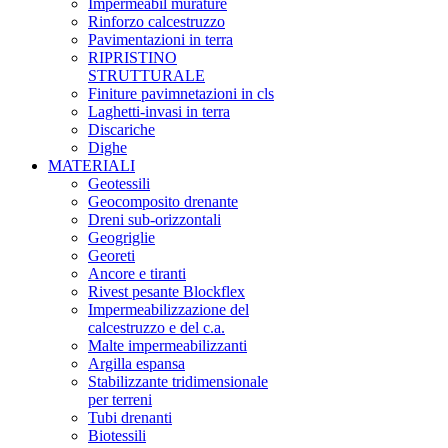
Impermeabil murature
Rinforzo calcestruzzo
Pavimentazioni in terra
RIPRISTINO
STRUTTURALE
Finiture pavimnetazioni in cls
Laghetti-invasi in terra
Discariche
Dighe
MATERIALI
Geotessili
Geocomposito drenante
Dreni sub-orizzontali
Geogriglie
Georeti
Ancore e tiranti
Rivest pesante Blockflex
Impermeabilizzazione del
calcestruzzo e del c.a.
Malte impermeabilizzanti
Argilla espansa
Stabilizzante tridimensionale
per terreni
Tubi drenanti
Biotessili