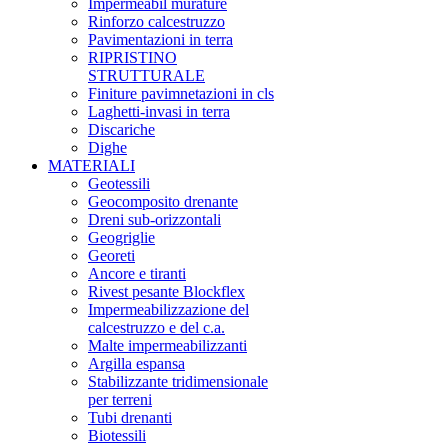
Impermeabil murature
Rinforzo calcestruzzo
Pavimentazioni in terra
RIPRISTINO
STRUTTURALE
Finiture pavimnetazioni in cls
Laghetti-invasi in terra
Discariche
Dighe
MATERIALI
Geotessili
Geocomposito drenante
Dreni sub-orizzontali
Geogriglie
Georeti
Ancore e tiranti
Rivest pesante Blockflex
Impermeabilizzazione del
calcestruzzo e del c.a.
Malte impermeabilizzanti
Argilla espansa
Stabilizzante tridimensionale
per terreni
Tubi drenanti
Biotessili