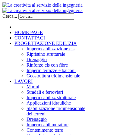
Cerca...
HOME PAGE
CONTATTACI
PROGETTAZIONE EDILIZIA
Impermeabilizzazione cls
Ripristino strutturale
Drenaggio
Rinforzo cls con fibre
Imperm terrazze e balconi
Geostruttura tridimensionale
LAVORI
Marini
Stradali e ferroviari
Impermeabilizz strutturale
Applicazioni idrauliche
Stabilizzazione tridimensionale
dei terreni
Drenaggio
Impermeabil murature
Contenimento terre