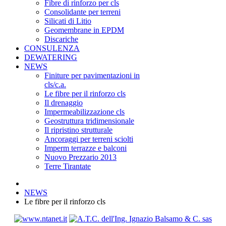
Fibre di rinforzo per cls
Consolidante per terreni
Silicati di Litio
Geomembrane in EPDM
Discariche
CONSULENZA
DEWATERING
NEWS
Finiture per pavimentazioni in
cls/c.a.
Le fibre per il rinforzo cls
Il drenaggio
Impermeabilizzazione cls
Geostruttura tridimensionale
Il ripristino strutturale
Ancoraggi per terreni sciolti
Imperm terrazze e balconi
Nuovo Prezzario 2013
Terre Tirantate
NEWS
Le fibre per il rinforzo cls