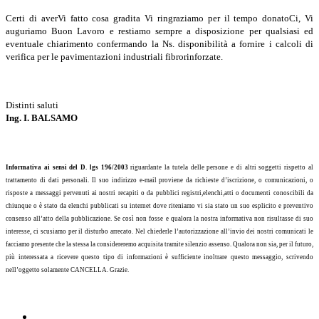
Certi di averVi fatto cosa gradita Vi ringraziamo per il tempo donatoCi, Vi
auguriamo Buon Lavoro e restiamo sempre a disposizione per qualsiasi ed
eventuale chiarimento confermando la Ns. disponibilità a fornire i calcoli di
verifica per le pavimentazioni industriali fibrorinforzate.
Distinti saluti
Ing. I. BALSAMO
Informativa ai sensi del D. lgs 196/2003
riguardante la tutela delle persone e di altri soggetti rispetto al
trattamento di dati personali. Il suo indirizzo e-mail proviene da richieste d’iscrizione, o comunicazioni, o
risposte a messaggi pervenuti ai nostri recapiti o da pubblici registri,elenchi,atti o documenti conoscibili da
chiunque o è stato da elenchi pubblicati su internet dove riteniamo vi sia stato un suo esplicito e preventivo
consenso all’atto della pubblicazione. Se così non fosse e qualora la nostra informativa non risultasse di suo
interesse, ci scusiamo per il disturbo arrecato. Nel chiederle l’autorizzazione all’invio dei nostri comunicati le
facciamo presente che la stessa la considereremo acquisita tramite silenzio assenso. Qualora non sia, per il futuro,
più interessata a ricevere questo tipo di informazioni è sufficiente inoltrare questo messaggio, scrivendo
nell’oggetto solamente CANCELLA. Grazie.