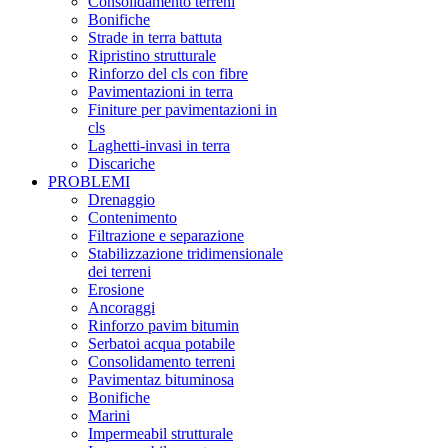
Consolidamento terreni
Bonifiche
Strade in terra battuta
Ripristino strutturale
Rinforzo del cls con fibre
Pavimentazioni in terra
Finiture per pavimentazioni in
cls
Laghetti-invasi in terra
Discariche
PROBLEMI
Drenaggio
Contenimento
Filtrazione e separazione
Stabilizzazione tridimensionale
dei terreni
Erosione
Ancoraggi
Rinforzo pavim bitumin
Serbatoi acqua potabile
Consolidamento terreni
Pavimentaz bituminosa
Bonifiche
Marini
Impermeabil strutturale