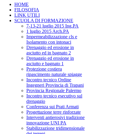
HOME
FILOSOFIA
LINK UTILI
SCUOLA DI FORMAZIONE
7-13-21 luglio 2015 Ing.PA
1 luglio 2015 Arch.PA
Impermeabilizzazione cls e
Isolamento con intonaci
Drenaggio ed erosione in
asciutto ed in bagnato 2
Drenaggio ed erosione in
asciutto e bagnato 1
Protezione costiera
ripascimento naturale spiagge
Incontro tecnico Ordine
Ingegneri Provincia di Trapani
Provincia Regionale Palermo
Incontro tecnico esecutivo sul
drenaggio
Conferenza sui Prati Armati
Progettazione terre rinforzate
Interventi antierosivi tradizione
innovazione UNI PA
Stabilizzazione tridimensionale
dei terreni