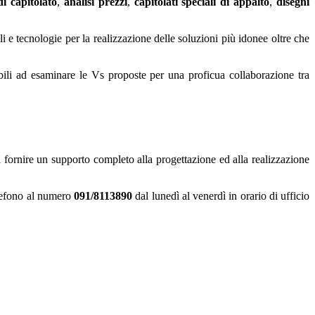
di capitolato
,
analisi prezzi
,
capitolati speciali di appalto
,
disegni
i e tecnologie per la realizzazione delle soluzioni più idonee oltre che
nibili ad esaminare le Vs proposte per una proficua collaborazione tra
 fornire un supporto completo alla progettazione ed alla realizzazione
lefono al numero
091/8113890
dal lunedì al venerdì in orario di ufficio