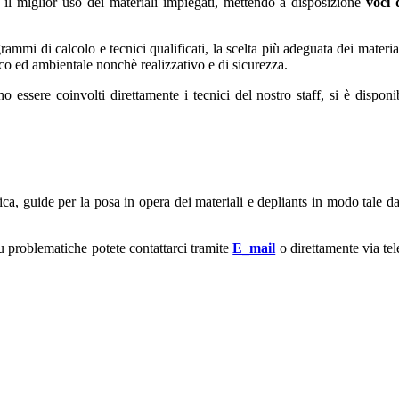
e il miglior uso dei materiali impiegati, mettendo a disposizione
voci 
mmi di calcolo e tecnici qualificati, la scelta più adeguata dei material
co ed ambientale nonchè realizzativo e di sicurezza.
no essere coinvolti direttamente i tecnici del nostro staff, si è dispo
ca, guide per la posa in opera dei materiali e depliants in modo tale da
u problematiche potete contattarci tramite
E_mail
o direttamente via te