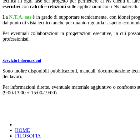
tecnica in ogni fase del progetto per permettere ai Ns clienti di far
esecutivi
con
calcoli
e
relazioni
sulle applicazioni con i Ns materiali.
La
N.T.A. sas
è in grado di supportare tecnicamente, con idonei progra
dal punto di vista tecnico anche per quanto riguarda l'aspetto economi
Per eventuali collaborazioni in progettazioni esecutive, in cui posso
professionisti.
Servizio informazioni
Sono inoltre disponibili pubblicazioni, manuali, documentazione tecni
dei lavori.
Per informazioni dirette, eventuale materiale aggiuntivo o confronto s
(9:00-13:00 ÷ 15:00-19:00).
HOME
FILOSOFIA