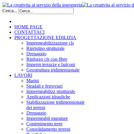
Cerca...
HOME PAGE
CONTATTACI
PROGETTAZIONE EDILIZIA
Impermeabilizzazione cls
Ripristino strutturale
Drenaggio
Rinforzo cls con fibre
Imperm terrazze e balconi
Geostruttura tridimensionale
LAVORI
Marini
Stradali e ferroviari
Impermeabilizz strutturale
Applicazioni idrauliche
Stabilizzazione tridimensionale
dei terreni
Drenaggio
Impermeabil murature
Contenimento terre
Consolidamento terreni