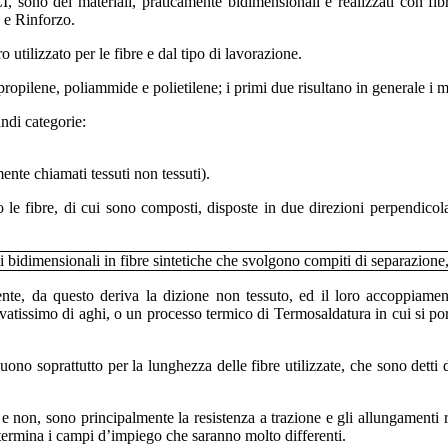
 sono dei materiali, praticamente bidimensionali e realizzati con fibre
 e Rinforzo.
o utilizzato per le fibre e dal tipo di lavorazione.
ipropilene, poliammide e polietilene; i primi due risultano in generale i m
andi categorie:
te chiamati tessuti non tessuti).
tano le fibre, di cui sono composti, disposte in due direzioni perpend
nte, da questo deriva la dizione non tessuto, ed il loro accoppiament
issimo di aghi, o un processo termico di Termosaldatura in cui si porta
uono soprattutto per la lunghezza delle fibre utilizzate, che sono dett
i e non, sono principalmente la resistenza a trazione e gli allungamenti re
determina i campi d’impiego che saranno molto differenti.