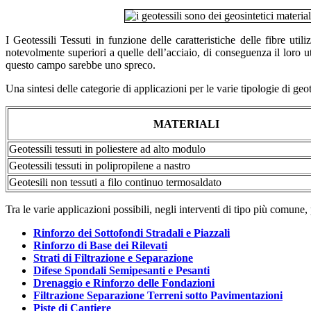
I Geotessili Tessuti in funzione delle caratteristiche delle fibre uti
notevolmente superiori a quelle dell’acciaio, di conseguenza il loro u
questo campo sarebbe uno spreco.
Una sintesi delle categorie di applicazioni per le varie tipologie di geo
MATERIALI
Geotessili tessuti in poliestere ad alto modulo
Geotessili tessuti in polipropilene a nastro
Geotesili non tessuti a filo continuo termosaldato
Tra le varie applicazioni possibili, negli interventi di tipo più comune
Rinforzo dei Sottofondi Stradali e Piazzali
Rinforzo di Base dei Rilevati
Strati di Filtrazione e Separazione
Difese Spondali Semipesanti e Pesanti
Drenaggio e Rinforzo delle Fondazioni
Filtrazione Separazione Terreni sotto Pavimentazioni
Piste di Cantiere