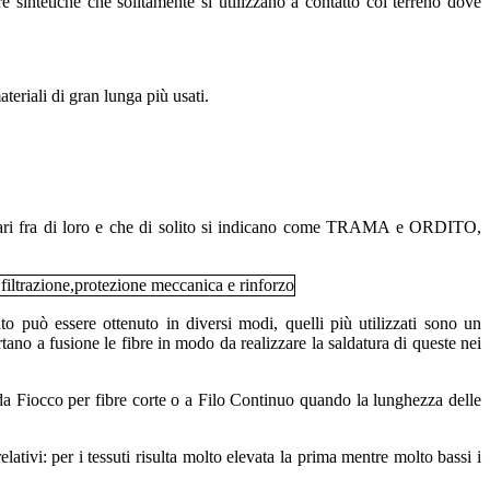
 sintetiche che solitamente si utilizzano a contatto col terreno dove
ateriali di gran lunga più usati.
icolari fra di loro e che di solito si indicano come TRAMA e ORDITO,
o può essere ottenuto in diversi modi, quelli più utilizzati sono un
no a fusione le fibre in modo da realizzare la saldatura di queste nei
i da Fiocco per fibre corte o a Filo Continuo quando la lunghezza delle
lativi: per i tessuti risulta molto elevata la prima mentre molto bassi i