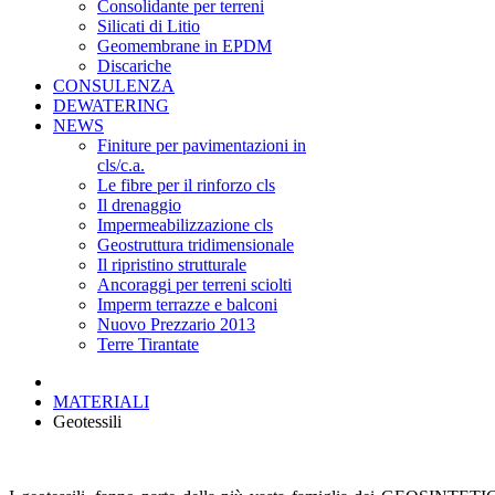
Consolidante per terreni
Silicati di Litio
Geomembrane in EPDM
Discariche
CONSULENZA
DEWATERING
NEWS
Finiture per pavimentazioni in
cls/c.a.
Le fibre per il rinforzo cls
Il drenaggio
Impermeabilizzazione cls
Geostruttura tridimensionale
Il ripristino strutturale
Ancoraggi per terreni sciolti
Imperm terrazze e balconi
Nuovo Prezzario 2013
Terre Tirantate
MATERIALI
Geotessili