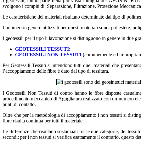
I geotessili, fanno parte della più vasta famiglia dei GEOSINTETICI,
svolgono i compiti di: Separazione, Filtrazione, Protezione Meccanica
Le caratteristiche dei materiali risultano determinate dal tipo di polimer
I polimeri in genere utilizzati per questi materiali sono: poliestere, pol
I geotessili per il tipo li lavorazione si distinguono in genere in due gr
GEOTESSILI TESSUTI
;
GEOTESSILI
NON TESSUTI
(comunemente ed impropriamen
Per Geotessili Tessuti si intendono tutti quei materiali che presen
l’accoppiamento delle fibre è dato dal tipo di tessitura.
I Geotessili Non Tessuti di contro hanno le fibre disposte casualme
procedimento meccanico di Agugliatura realizzato con un numero elevat
punti di contatto.
Oltre che per la metodologia di accoppiamento i non tessuti si disting
fibre risulta continua per tutti il materiale.
Le differenze che risultano sostanziali fra le due categorie, dei tessut
secondi; per i non tessuti si verifica esattamente il contrario, questo 