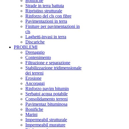
Bonifiche
Strade in terra battuta
Ripristino strutturale
Rinforzo del cls con fibre
Pavimentazioni in terra
Finiture per pavimentazioni in
cls
Laghetti-invasi in terra
Discariche
PROBLEMI
Drenaggio
Contenimento
Filtrazione e separazione
Stabilizzazione tridimensionale
dei terreni
Erosione
Ancoraggi
Rinforzo pavim bitumin
Serbatoi acqua potabile
Consolidamento terreni
Pavimentaz bituminosa
Bonifiche
Marini
Impermeabil strutturale
Impermeabil murature