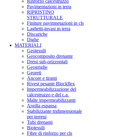
Rinforzo calcestruzzo
Pavimentazioni in terra
RIPRISTINO
STRUTTURALE
Finiture pavimnetazioni in cls
Laghetti-invasi in terra
Discariche
Dighe
MATERIALI
Geotessili
Geocomposito drenante
Dreni sub-orizzontali
Geogriglie
Georeti
Ancore e tiranti
Rivest pesante Blockflex
Impermeabilizzazione del
calcestruzzo e del c.a.
Malte impermeabilizzanti
Argilla espansa
Stabilizzante tridimensionale
per terreni
Tubi drenanti
Biotessili
Fibre di rinforzo per cls