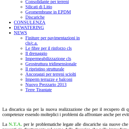
Consolidante per terreni
Silicati di Litio
Geomembrane in EPDM
Discariche
CONSULENZA
DEWATERING
NEWS
Finiture per pavimentazioni in
cls/c.a.
Le fibre per il rinforzo cls
Il drenaggio
Impermeabilizzazione cls
Geostruttura tridimensionale
Il ripristino strutturale
Ancoraggi per terreni sciolti
Imperm terrazze e balconi
Nuovo Prezzario 2013
Terre Tirantate
La discarica sia per la nuova realizzazione che per il recupero di 
competenze essendo molteplici i problemi da affrontare anche per evita
La
N.T.A.
per le problematiche legate alle discariche sia nuove che