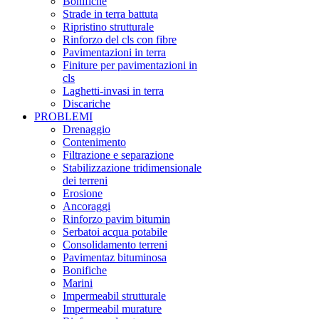
Bonifiche
Strade in terra battuta
Ripristino strutturale
Rinforzo del cls con fibre
Pavimentazioni in terra
Finiture per pavimentazioni in
cls
Laghetti-invasi in terra
Discariche
PROBLEMI
Drenaggio
Contenimento
Filtrazione e separazione
Stabilizzazione tridimensionale
dei terreni
Erosione
Ancoraggi
Rinforzo pavim bitumin
Serbatoi acqua potabile
Consolidamento terreni
Pavimentaz bituminosa
Bonifiche
Marini
Impermeabil strutturale
Impermeabil murature