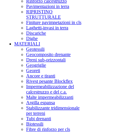
Rinforzo calcestruzzo
Pavimentazioni in terra
RIPRISTINO
STRUTTURALE
Finiture pavimnetazioni in cls
Laghetti-invasi in terra
Discariche
Dighe
MATERIALI
Geotessili
Geocomposito drenante
Dreni sub-orizzontali
Geogriglie
Georeti
Ancore e tiranti
Rivest pesante Blockflex
Impermeabilizzazione del
calcestruzzo e del c.a.
Malte impermeabilizzanti
Argilla espansa
Stabilizzante tridimensionale
per terreni
Tubi drenanti
Biotessili
Fibre di rinforzo per cls