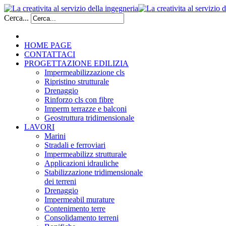
Cerca...
HOME PAGE
CONTATTACI
PROGETTAZIONE EDILIZIA
Impermeabilizzazione cls
Ripristino strutturale
Drenaggio
Rinforzo cls con fibre
Imperm terrazze e balconi
Geostruttura tridimensionale
LAVORI
Marini
Stradali e ferroviari
Impermeabilizz strutturale
Applicazioni idrauliche
Stabilizzazione tridimensionale
dei terreni
Drenaggio
Impermeabil murature
Contenimento terre
Consolidamento terreni