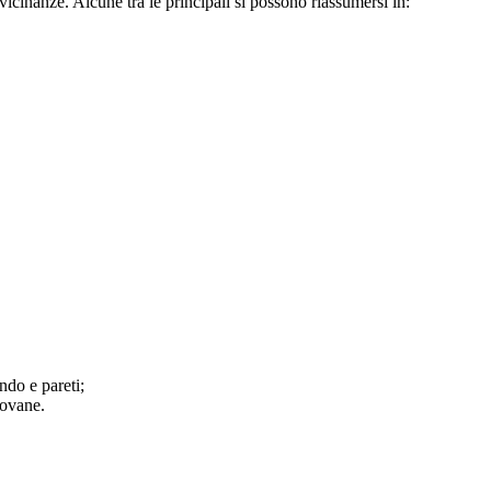
vicinanze. Alcune tra le principali si possono riassumersi in:
do e pareti;
iovane.