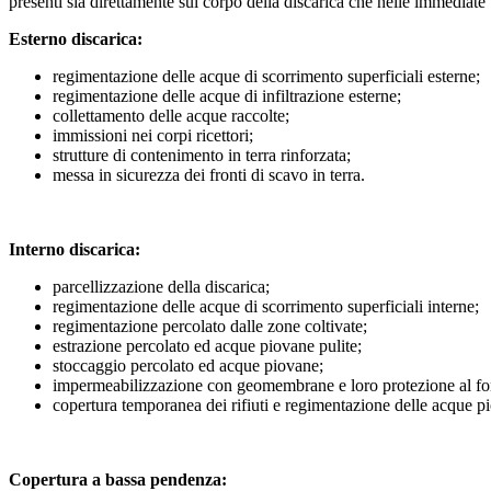
presenti sia direttamente sul corpo della discarica che nelle immediate 
Esterno discarica:
regimentazione delle acque di scorrimento superficiali esterne;
regimentazione delle acque di infiltrazione esterne;
collettamento delle acque raccolte;
immissioni nei corpi ricettori;
strutture di contenimento in terra rinforzata;
messa in sicurezza dei fronti di scavo in terra.
Interno discarica:
parcellizzazione della discarica;
regimentazione delle acque di scorrimento superficiali interne;
regimentazione percolato dalle zone coltivate;
estrazione percolato ed acque piovane pulite;
stoccaggio percolato ed acque piovane;
impermeabilizzazione con geomembrane e loro protezione al fon
copertura temporanea dei rifiuti e regimentazione delle acque p
Copertura a bassa pendenza: