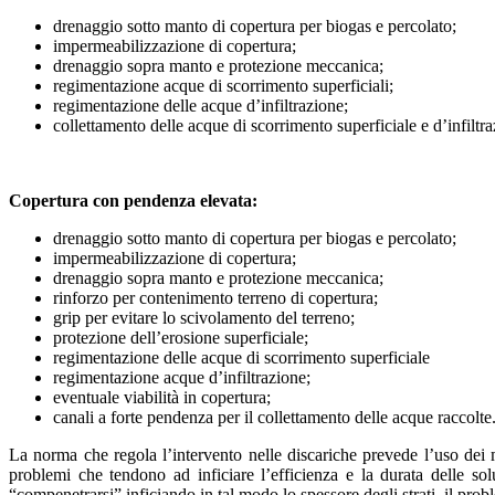
drenaggio sotto manto di copertura per biogas e percolato;
impermeabilizzazione di copertura;
drenaggio sopra manto e protezione meccanica;
regimentazione acque di scorrimento superficiali;
regimentazione delle acque d’infiltrazione;
collettamento delle acque di scorrimento superficiale e d’infiltra
Copertura con pendenza elevata:
drenaggio sotto manto di copertura per biogas e percolato;
impermeabilizzazione di copertura;
drenaggio sopra manto e protezione meccanica;
rinforzo per contenimento terreno di copertura;
grip per evitare lo scivolamento del terreno;
protezione dell’erosione superficiale;
regimentazione delle acque di scorrimento superficiale
regimentazione acque d’infiltrazione;
eventuale viabilità in copertura;
canali a forte pendenza per il collettamento delle acque raccolte
La norma che regola l’intervento nelle discariche prevede l’uso dei m
problemi che tendono ad inficiare l’efficienza e la durata delle sol
“compenetrarsi” inficiando in tal modo lo spessore degli strati, il pro