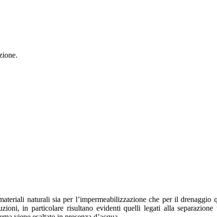
zione.
.
ateriali naturali sia per l’impermeabilizzazione che per il drenaggio q
uzioni, in particolare risultano evidenti quelli legati alla separazio
blema viene esaltato in presenza d’acqua.