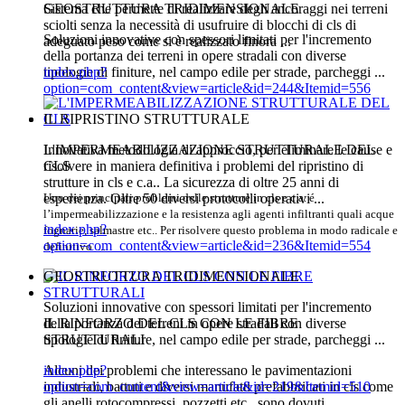
GEOSTRUTTURA TRIDIMENSIONALE
Sistema che permette di realizzare degli ancoraggi nei terreni
sciolti senza la necessità di usufruire di blocchi di cls di
Soluzioni innovative con spessori limitati per l'incremento
adeguato peso come si è realizzato finora ...
della portanza dei terreni in opere stradali con diverse
tipologie di finiture, nel campo edile per strade, parcheggi ...
index.php?
option=com_content&view=article&id=244&Itemid=556
IL RIPRISTINO STRUTTURALE
L'IMPERMEABILIZZAZIONE STRUTTURALE DEL
Innovativa metodologia di approccio, per eliminare le cause e
CLS
risolvere in maniera definitiva i problemi del ripristino di
strutture in cls e c.a.. La sicurezza di oltre 25 anni di
Uno dei principali problemi delle strutture in cls e c.a. é
esperienza. Oltre 50 diversi protocolli operativi ...
l’impermeabilizzazione e la resistenza agli agenti infiltranti quali acque
index.php?
fognarie, salmastre etc.. Per risolvere questo problema in modo radicale e
option=com_content&view=article&id=236&Itemid=554
definitivo ...
GEOSTRUTTURA TRIDIMENSIONALE
Soluzioni innovative con spessori limitati per l'incremento
IL RINFORZO DEL CLS CON LE FIBRE
della portanza dei terreni in opere stradali con diverse
STRUTTURALI
tipologie di finiture, nel campo edile per strade, parcheggi ...
Alcuni dei problemi che interessano le pavimentazioni
index.php?
industriali, battuti e diversi manufatti prefabbricati in cls come
option=com_content&view=article&id=219&Itemid=510
gli anelli rotocompressi, pozzetti etc., sono dovuti ...