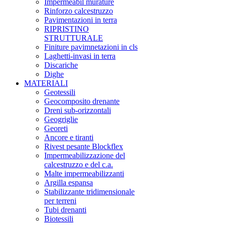
Impermeabil murature
Rinforzo calcestruzzo
Pavimentazioni in terra
RIPRISTINO
STRUTTURALE
Finiture pavimnetazioni in cls
Laghetti-invasi in terra
Discariche
Dighe
MATERIALI
Geotessili
Geocomposito drenante
Dreni sub-orizzontali
Geogriglie
Georeti
Ancore e tiranti
Rivest pesante Blockflex
Impermeabilizzazione del
calcestruzzo e del c.a.
Malte impermeabilizzanti
Argilla espansa
Stabilizzante tridimensionale
per terreni
Tubi drenanti
Biotessili