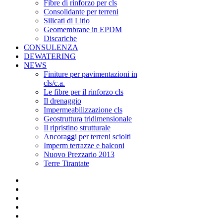
Fibre di rinforzo per cls
Consolidante per terreni
Silicati di Litio
Geomembrane in EPDM
Discariche
CONSULENZA
DEWATERING
NEWS
Finiture per pavimentazioni in
cls/c.a.
Le fibre per il rinforzo cls
Il drenaggio
Impermeabilizzazione cls
Geostruttura tridimensionale
Il ripristino strutturale
Ancoraggi per terreni sciolti
Imperm terrazze e balconi
Nuovo Prezzario 2013
Terre Tirantate