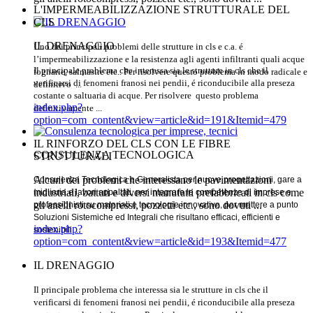
L'IMPERMEABILIZZAZIONE STRUTTURALE DEL
CLS
IL DRENAGGIO
Uno dei principali problemi delle strutture in cls e c.a. é
l’impermeabilizzazione e la resistenza agli agenti infiltranti quali acque
Il principale problema che interessa sia le strutture in cls che il
fognarie, salmastre etc.. Per risolvere questo problema in modo radicale e
verificarsi di fenomeni franosi nei pendii, é riconducibile alla preseza
definitivo ...
costante o saltuaria di acque. Per risolvere questo problema
index.php?
definitivamente
...
option=com_content&view=article&id=191&Itemid=479
IL RINFORZO DEL CLS CON LE FIBRE
CONSULENZA TECNOLOGICA
STRUTTURALI
Alcuni dei problemi che interessano le pavimentazioni
Consulenza Tecnologica e Generalista per nuove progettazioni, gare a
industriali, battuti e diversi manufatti prefabbricati in cls come
miglioria e lavori appaltati, per integrare le competenze di imprese e
gli anelli rotocompressi, pozzetti etc., sono dovuti ...
professionisti su materiali e tecnologie innovative, per mettere a punto
Soluzioni Sistemiche ed Integrali che risultano efficaci, efficienti e
index.php?
sostenibili ...
option=com_content&view=article&id=193&Itemid=477
IL DRENAGGIO
Il principale problema che interessa sia le strutture in cls che il
verificarsi di fenomeni franosi nei pendii, é riconducibile alla preseza