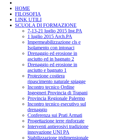
HOME
FILOSOFIA
LINK UTILI
SCUOLA DI FORMAZIONE
7-13-21 luglio 2015 Ing.PA
1 luglio 2015 Arch.PA
Impermeabilizzazione cls e
Isolamento con intonaci
Drenaggio ed erosione in
asciutto ed in bagnato 2
Drenaggio ed erosione in
asciutto e bagnato 1
Protezione costiera
ripascimento naturale spiagge
Incontro tecnico Ordine
Ingegneri Provincia di Trapani
Provincia Regionale Palermo
Incontro tecnico esecutivo sul
drenaggio
Conferenza sui Prati Armati
Progettazione terre rinforzate
Interventi antierosivi tradizione
innovazione UNI PA
Stabilizzazione tridimensionale