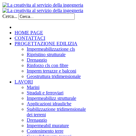
Cerca...
HOME PAGE
CONTATTACI
PROGETTAZIONE EDILIZIA
Impermeabilizzazione cls
Ripristino strutturale
Drenaggio
Rinforzo cls con fibre
Imperm terrazze e balconi
Geostruttura tridimensionale
LAVORI
Marini
Stradali e ferroviari
Impermeabilizz strutturale
Applicazioni idrauliche
Stabilizzazione tridimensionale
dei terreni
Drenaggio
Impermeabil murature
Contenimento terre