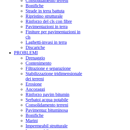
Consolidamento terreni
Bonifiche
Strade in terra battuta
Ripristino strutturale
Rinforzo del cls con fibre
Pavimentazioni in terra
Finiture per pavimentazioni in
cls
Laghetti-invasi in terra
Discariche
PROBLEMI
Drenaggio
Contenimento
Filtrazione e separazione
Stabilizzazione tridimensionale
dei terreni
Erosione
Ancoraggi
Rinforzo pavim bitumin
Serbatoi acqua potabile
Consolidamento terreni
Pavimentaz bituminosa
Bonifiche
Marini
Impermeabil strutturale