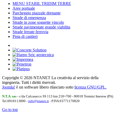
MENU STABIL TRIDIM TERRE
Aree portuale
Parcheggio piazzale drenante
Strade di emergenza
Strade in zone soggette vincolo
Strade pavimentate grande viabilita
Strade ferrate ferrovia
Pista di cantieri
Copyright © 2026 NTANET La creativita al servizio della
ingegneria. Tutti i diritti riservati.
Joomla!
è un software libero rilasciato sotto
licenza GNU/GPL.
N.T.A. sas
- c/da Calcasacco SS 113 km 218+700 - 90018 Termini Imerese (PA)
Tel.0918113890 -
info@ntanet.it
- P.IVA 03771170820
Go to top