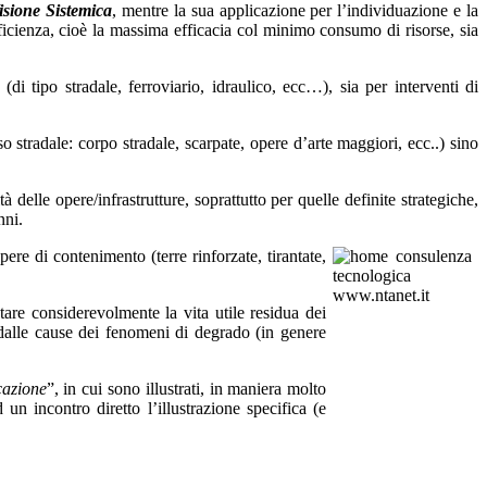
isione Sistemica
, mentre la sua applicazione per l’individuazione e la
ficienza, cioè la massima efficacia col minimo consumo di risorse, sia
di tipo stradale, ferroviario, idraulico, ecc…), sia per interventi di
o stradale: corpo stradale, scarpate, opere d’arte maggiori, ecc..) sino
delle opere/infrastrutture, soprattutto per quelle definite strategiche,
nni.
opere di contenimento (terre rinforzate
,
tirantate,
entare considerevolmente la vita utile residua dei
e dalle cause dei fenomeni di degrado (in genere
cazione
”, in cui sono illustrati, in maniera molto
un incontro diretto l’illustrazione specifica (e