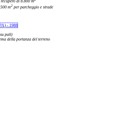
+ recupero di 8.800 m
2
5.500 m
per parcheggio e strade
su pali)
blema della portanza del terreno