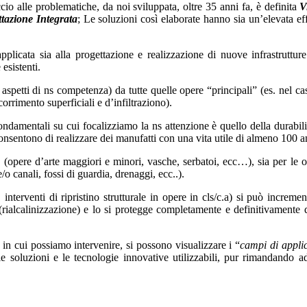
io alle problematiche, da noi sviluppata, oltre 35 anni fa, è definita
V
tazione Integrata
; Le soluzioni così elaborate hanno sia un’elevata ef
licata sia alla progettazione e realizzazione di nuove infrastrutture (
esistenti.
 aspetti di ns competenza) da tutte quelle opere “principali” (es. nel cas
orrimento superficiali e d’infiltraziono).
ndamentali su cui focalizziamo la ns attenzione è quello della durabilità 
nsentono di realizzare dei manufatti con una vita utile di almeno 100 a
c.a. (opere d’arte maggiori e minori, vasche, serbatoi, ecc…), sia per le 
/o canali, fossi di guardia, drenaggi, ecc..).
. interventi di ripristino strutturale in opere in cls/c.a) si può increm
a. (rialcalinizzazione) e lo si protegge completamente e definitivament
e in cui possiamo intervenire, si possono visualizzare i “
campi di appli
 soluzioni e le tecnologie innovative utilizzabili, pur rimandando ad 