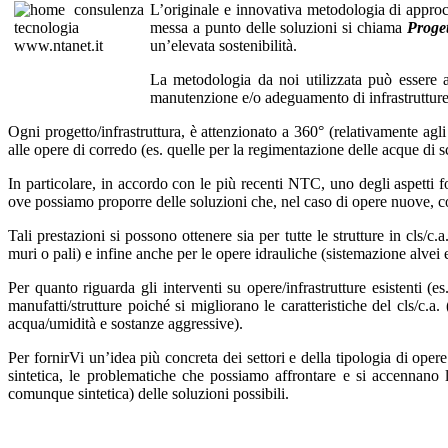
L’originale e innovativa metodologia di approcc
messa a punto delle soluzioni si chiama
Proget
un’elevata sostenibilità.
La metodologia da noi utilizzata può essere app
manutenzione e/o adeguamento di infrastrutture 
Ogni progetto/infrastruttura, è attenzionato a 360° (relativamente agli
alle opere di corredo (es. quelle per la regimentazione delle acque di sc
In particolare, in accordo con le più recenti NTC, uno degli aspetti fo
ove possiamo proporre delle soluzioni che, nel caso di opere nuove, co
Tali prestazioni si possono ottenere sia per tutte le strutture in cls/
muri o pali) e infine anche per le opere idrauliche (sistemazione alvei e
Per quanto riguarda gli interventi su opere/infrastrutture esistenti (es
manufatti/strutture poiché si migliorano le caratteristiche del cls/c.
acqua/umidità e sostanze aggressive).
Per fornirVi un’idea più concreta dei settori e della tipologia di oper
sintetica, le problematiche che possiamo affrontare e si accennano le
comunque sintetica) delle soluzioni possibili.