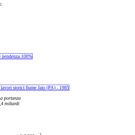
:
ma portanza
,4 miliardi
2