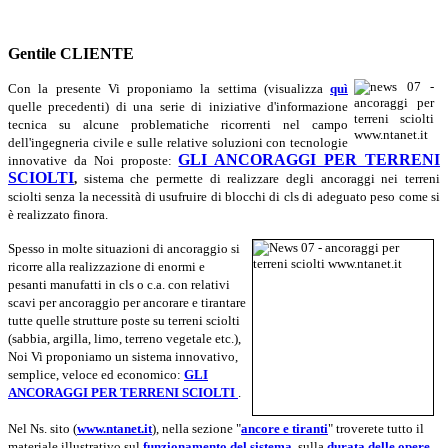
Gentile CLIENTE
Con la presente Vi proponiamo la settima (visualizza
quì
quelle precedenti) di una serie di iniziative d'informazione
tecnica su alcune problematiche ricorrenti nel campo
dell'ingegneria civile e sulle relative soluzioni con tecnologie
GLI ANCORAGGI PER TERRENI
innovative da Noi proposte:
SCIOLTI
,
sistema che permette di realizzare degli ancoraggi nei terreni
sciolti senza la necessità di usufruire di blocchi di cls di adeguato peso come si
è realizzato finora.
Spesso in molte situazioni di ancoraggio si
ricorre alla realizzazione di enormi e
pesanti manufatti in cls o c.a. con relativi
scavi per ancoraggio per ancorare e tirantare
tutte quelle strutture poste su terreni sciolti
(sabbia, argilla, limo,
terreno vegetale
etc.
),
Noi Vi proponiamo un sistema innovativo,
semplice, veloce ed economico
:
GLI
ANCORAGGI PER TERRENI SCIOLTI
.
N
el Ns. sito (
www.ntanet.it
), nella sezione "
ancore e tiranti
" troverete tutto il
materiale illustrativo sul
funzionamento del sistema
, sulla
durata delle opere
,