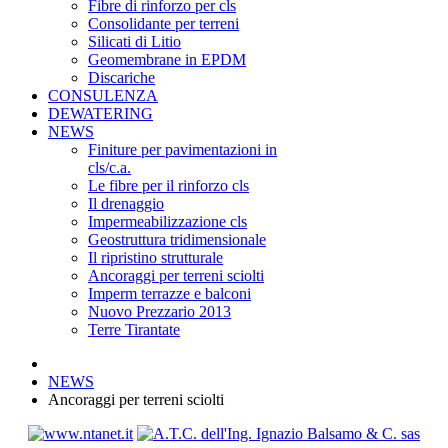
Fibre di rinforzo per cls
Consolidante per terreni
Silicati di Litio
Geomembrane in EPDM
Discariche
CONSULENZA
DEWATERING
NEWS
Finiture per pavimentazioni in
cls/c.a.
Le fibre per il rinforzo cls
Il drenaggio
Impermeabilizzazione cls
Geostruttura tridimensionale
Il ripristino strutturale
Ancoraggi per terreni sciolti
Imperm terrazze e balconi
Nuovo Prezzario 2013
Terre Tirantate
NEWS
Ancoraggi per terreni sciolti