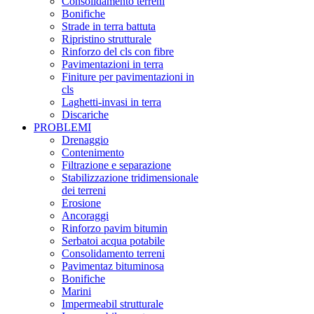
Consolidamento terreni
Bonifiche
Strade in terra battuta
Ripristino strutturale
Rinforzo del cls con fibre
Pavimentazioni in terra
Finiture per pavimentazioni in
cls
Laghetti-invasi in terra
Discariche
PROBLEMI
Drenaggio
Contenimento
Filtrazione e separazione
Stabilizzazione tridimensionale
dei terreni
Erosione
Ancoraggi
Rinforzo pavim bitumin
Serbatoi acqua potabile
Consolidamento terreni
Pavimentaz bituminosa
Bonifiche
Marini
Impermeabil strutturale