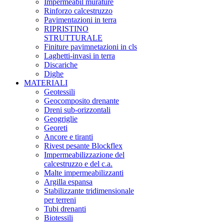
Impermeabil murature
Rinforzo calcestruzzo
Pavimentazioni in terra
RIPRISTINO
STRUTTURALE
Finiture pavimnetazioni in cls
Laghetti-invasi in terra
Discariche
Dighe
MATERIALI
Geotessili
Geocomposito drenante
Dreni sub-orizzontali
Geogriglie
Georeti
Ancore e tiranti
Rivest pesante Blockflex
Impermeabilizzazione del
calcestruzzo e del c.a.
Malte impermeabilizzanti
Argilla espansa
Stabilizzante tridimensionale
per terreni
Tubi drenanti
Biotessili