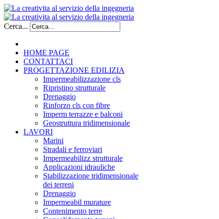
Cerca...
HOME PAGE
CONTATTACI
PROGETTAZIONE EDILIZIA
Impermeabilizzazione cls
Ripristino strutturale
Drenaggio
Rinforzo cls con fibre
Imperm terrazze e balconi
Geostruttura tridimensionale
LAVORI
Marini
Stradali e ferroviari
Impermeabilizz strutturale
Applicazioni idrauliche
Stabilizzazione tridimensionale
dei terreni
Drenaggio
Impermeabil murature
Contenimento terre