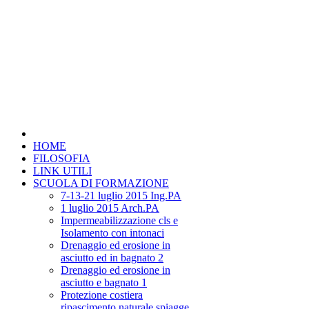
HOME
FILOSOFIA
LINK UTILI
SCUOLA DI FORMAZIONE
7-13-21 luglio 2015 Ing.PA
1 luglio 2015 Arch.PA
Impermeabilizzazione cls e
Isolamento con intonaci
Drenaggio ed erosione in
asciutto ed in bagnato 2
Drenaggio ed erosione in
asciutto e bagnato 1
Protezione costiera
ripascimento naturale spiagge