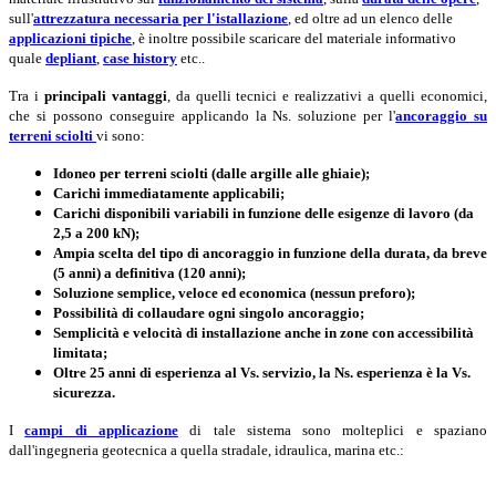
sull'
attrezzatura necessaria per l'istallazione
, ed oltre ad un elenco delle
applicazioni tipiche
,
è
inoltre possibile scaricare del materiale informativo
quale
depliant
,
case history
etc..
Tra i
principali vantaggi
,
da quelli tecnici e realizzativi a quelli economici
,
che si possono conseguire applicando la Ns. soluzione per l'
ancoraggio su
terreni sciolti
vi sono:
Idoneo per terreni sciolti (dalle argille alle ghiaie);
Carichi immediatamente applicabili;
Carichi disponibili variabili in funzione delle esigenze di lavoro (da
2,5 a 200 kN);
Ampia scelta del tipo di ancoraggio in funzione della durata, da
breve
(5 anni) a definitiva (120 anni);
Soluzione semplice, veloce ed economica (nessun preforo);
Possibilità di collaudare ogni singolo ancoraggio;
Semplicità e velocità di installazione anche in zone con accessibilità
limitata;
Oltre 25 anni di esperienza al Vs. servizio, la Ns. esperienza è la Vs.
sicurezza.
I
campi di applicazione
di tale sistema sono molteplici e spaziano
dall'ingegneria
geotecnica
a quella
stradale
, idraulica,
marina etc.
: