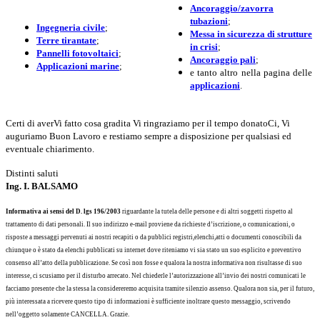
Ancoraggio/zavorra
tubazioni
;
Ingegneria civile
;
Messa in sicurezza di strutture
Terre tirantate
;
in crisi
;
Pannelli fotovoltaici
;
Ancoraggio pali
;
Applicazioni marine
;
e tanto altro nella pagina delle
applicazioni
.
Certi di averVi fatto cosa gradita Vi ringraziamo per il tempo donatoCi, Vi
auguriamo Buon Lavoro e restiamo sempre a disposizione per qualsiasi ed
eventuale chiarimento.
Distinti saluti
Ing. I. BALSAMO
Informativa ai sensi del D. lgs 196/2003
riguardante la tutela delle persone e di altri soggetti rispetto al
trattamento di dati personali. Il suo indirizzo e-mail proviene da richieste d’iscrizione, o comunicazioni, o
risposte a messaggi pervenuti ai nostri recapiti o da pubblici registri,elenchi,atti o documenti conoscibili da
chiunque o è stato da elenchi pubblicati su internet dove riteniamo vi sia stato un suo esplicito e preventivo
consenso all’atto della pubblicazione. Se così non fosse e qualora la nostra informativa non risultasse di suo
interesse, ci scusiamo per il disturbo arrecato. Nel chiederle l’autorizzazione all’invio dei nostri comunicati le
facciamo presente che la stessa la considereremo acquisita tramite silenzio assenso. Qualora non sia, per il futuro,
più interessata a ricevere questo tipo di informazioni è sufficiente inoltrare questo messaggio, scrivendo
nell’oggetto solamente CANCELLA. Grazie.