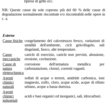
riprese di getto ecc.
NB: Queste cause da sole coprono più del 60 % delle cause di
degradazione normalmente riscontrate e/o riscontrabili nelle opere in
c. a.
Esterne
Cause fisiche
congelamento del calcestruzzo fresco, variazioni di
umidità dell'ambiente, cicli gelo/disgelo, sali
disgelanti, fuoco, alte temperature.
Cause
carichi di esercizio, carichi non previsti, abrasione,
meccaniche
erosione, cavitazione.
Cause di
corrosione dell'armatura metallica per
natura
carbonatazione, cloruri, correnti vaganti.
elettrochimica
Agenti
solfati di acque o terreni, anidride carbonica, ioni
chimici
magnesio, zolfo, cloro, acque acide, acque di rifiuto
naturali
urbano, acque a bassa durezza.
Agenti
chimici
acidi e basi organici ed inorganici, sali, idrocarburi.
industriali