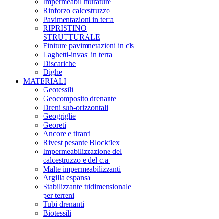
Impermeabil murature
Rinforzo calcestruzzo
Pavimentazioni in terra
RIPRISTINO
STRUTTURALE
Finiture pavimnetazioni in cls
Laghetti-invasi in terra
Discariche
Dighe
MATERIALI
Geotessili
Geocomposito drenante
Dreni sub-orizzontali
Geogriglie
Georeti
Ancore e tiranti
Rivest pesante Blockflex
Impermeabilizzazione del
calcestruzzo e del c.a.
Malte impermeabilizzanti
Argilla espansa
Stabilizzante tridimensionale
per terreni
Tubi drenanti
Biotessili