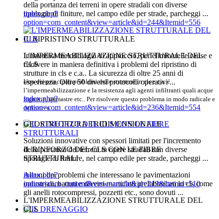
della portanza dei terreni in opere stradali con diverse
tipologie di finiture, nel campo edile per strade, parcheggi ...
index.php?
option=com_content&view=article&id=244&Itemid=556
IL RIPRISTINO STRUTTURALE
L'IMPERMEABILIZZAZIONE STRUTTURALE DEL
Innovativa metodologia di approccio, per eliminare le cause e
CLS
risolvere in maniera definitiva i problemi del ripristino di
strutture in cls e c.a.. La sicurezza di oltre 25 anni di
Uno dei principali problemi delle strutture in cls e c.a. é
esperienza. Oltre 50 diversi protocolli operativi ...
l’impermeabilizzazione e la resistenza agli agenti infiltranti quali acque
index.php?
fognarie, salmastre etc.. Per risolvere questo problema in modo radicale e
option=com_content&view=article&id=236&Itemid=554
definitivo ...
GEOSTRUTTURA TRIDIMENSIONALE
Soluzioni innovative con spessori limitati per l'incremento
IL RINFORZO DEL CLS CON LE FIBRE
della portanza dei terreni in opere stradali con diverse
STRUTTURALI
tipologie di finiture, nel campo edile per strade, parcheggi ...
Alcuni dei problemi che interessano le pavimentazioni
index.php?
industriali, battuti e diversi manufatti prefabbricati in cls come
option=com_content&view=article&id=219&Itemid=510
gli anelli rotocompressi, pozzetti etc., sono dovuti ...
L'IMPERMEABILIZZAZIONE STRUTTURALE DEL
CLS