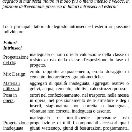
degrado si manifesta inoltre in modo più o meno intenso e veloce, in
funzione dell'eventuale presenza di fattori intrinseci ed esterni
".
Tra i principali fattori di degrado intrinseci ed esterni si possono
individuare:
Fattori
Intrinseci
inadeguata o non corretta valutazione della classe di
Progettazione
resistenza e/o della classe d'esposizione in fase di
del cls
:
progetto.
errato rapporto acqua/cemento, errato dosaggio di
Mix Design:
cemento, incorrettezze granulometriche.
Materiali
aggregati di qualità inadeguata, aggregati reattivi o
utilizzati
:
gelivi, acqua, cemento, additivi, calcestruzzo poroso.
Posa in
errori nel confezionamento, nel trasporto, nella messa
opera
:
in opera, nel posizionamento delle armature e degli
inserti, stagionatura non corretta o inadeguata,
vibratura non corretta, inadeguata o assente.
inadeguata o insufficiente previsione e/o
Progettazione
progettazione di tutti i componenti accessori quali
inadeguata
giunti waterstop, giunti di fessurazioni programmata,