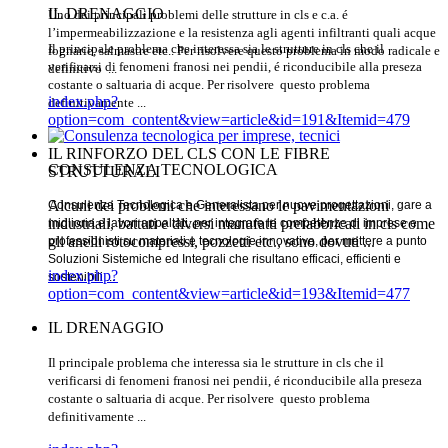
IL DRENAGGIO
Uno dei principali problemi delle strutture in cls e c.a. é
l’impermeabilizzazione e la resistenza agli agenti infiltranti quali acque
Il principale problema che interessa sia le strutture in cls che il
fognarie, salmastre etc.. Per risolvere questo problema in modo radicale e
verificarsi di fenomeni franosi nei pendii, é riconducibile alla preseza
definitivo ...
costante o saltuaria di acque. Per risolvere questo problema
index.php?
definitivamente
...
option=com_content&view=article&id=191&Itemid=479
IL RINFORZO DEL CLS CON LE FIBRE
CONSULENZA TECNOLOGICA
STRUTTURALI
Alcuni dei problemi che interessano le pavimentazioni
Consulenza Tecnologica e Generalista per nuove progettazioni, gare a
industriali, battuti e diversi manufatti prefabbricati in cls come
miglioria e lavori appaltati, per integrare le competenze di imprese e
gli anelli rotocompressi, pozzetti etc., sono dovuti ...
professionisti su materiali e tecnologie innovative, per mettere a punto
Soluzioni Sistemiche ed Integrali che risultano efficaci, efficienti e
index.php?
sostenibili ...
option=com_content&view=article&id=193&Itemid=477
IL DRENAGGIO
Il principale problema che interessa sia le strutture in cls che il
verificarsi di fenomeni franosi nei pendii, é riconducibile alla preseza
costante o saltuaria di acque. Per risolvere questo problema
definitivamente
...