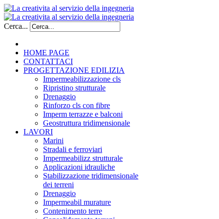
Cerca...
HOME PAGE
CONTATTACI
PROGETTAZIONE EDILIZIA
Impermeabilizzazione cls
Ripristino strutturale
Drenaggio
Rinforzo cls con fibre
Imperm terrazze e balconi
Geostruttura tridimensionale
LAVORI
Marini
Stradali e ferroviari
Impermeabilizz strutturale
Applicazioni idrauliche
Stabilizzazione tridimensionale
dei terreni
Drenaggio
Impermeabil murature
Contenimento terre