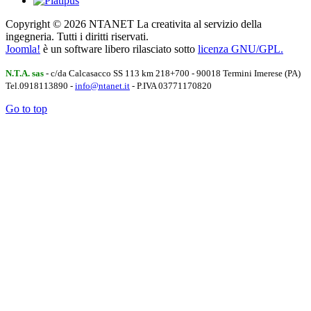
Copyright © 2026 NTANET La creativita al servizio della
ingegneria. Tutti i diritti riservati.
Joomla!
è un software libero rilasciato sotto
licenza GNU/GPL.
N.T.A. sas
- c/da Calcasacco SS 113 km 218+700 - 90018 Termini Imerese (PA)
Tel.0918113890 -
info@ntanet.it
- P.IVA 03771170820
Go to top