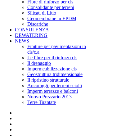
Fibre di rinforzo per cls
Consolidante per terreni
Silicati di Litio
Geomembrane in EPDM
Discariche
CONSULENZA
DEWATERING
NEWS
Finiture per pavimentazioni in
cls/c.a.
Le fibre per il rinforzo cls
Il drenaggio
Impermeabilizzazione cls
Geostruttura tridimensionale
Il ripristino strutturale
Ancoraggi per terreni sciolti
Imperm terrazze e balconi
Nuovo Prezzario 2013
Terre Tirantate