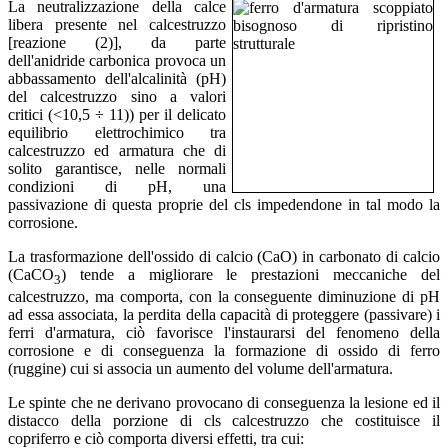
La neutralizzazione della calce
libera presente nel calcestruzzo
[reazione (2)], da parte
dell'anidride carbonica provoca un
abbassamento dell'alcalinità (pH)
del calcestruzzo sino a valori
critici (<10,5 ÷ 11)) per il delicato
equilibrio elettrochimico tra
calcestruzzo ed armatura che di
solito garantisce, nelle normali
condizioni di pH, una
passivazione di questa proprie del cls impedendone in tal modo la
corrosione.
La trasformazione dell'ossido di calcio (CaO) in carbonato di calcio
(CaCO
) tende a migliorare le prestazioni meccaniche del
3
calcestruzzo, ma comporta, con la conseguente diminuzione di pH
ad essa associata, la perdita della capacità di proteggere (passivare) i
ferri d'armatura, ciò favorisce l'instaurarsi del fenomeno della
corrosione e di conseguenza la formazione di ossido di ferro
(ruggine) cui si associa un aumento del volume dell'armatura.
Le spinte che ne derivano provocano di conseguenza la lesione ed il
distacco della porzione di cls calcestruzzo che costituisce il
copriferro e ciò comporta diversi effetti, tra cui: