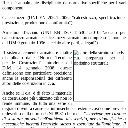
Il c.a. è attualmente disciplinato da normative specifiche per i vari
componenti:
Calcestruzzo (UNI EN 206-1:2006: "calcestruzzo, specificazione,
prestazione, produzione e conformità");
Armatura d'acciaio (UNI EN ISO 15630-1:2010 "acciaio per
calcestruzzo armato e calcestruzzo armato precompresso", nonché
dal DM 9 gennaio 1996 "acciaio altre parti, allegati").
Il sistema cemento armato, è inoltre
disciplinato dalle "Norme Tecniche
per le Costruzioni" introdotte dal
D.M. 14 gennaio 2008, queste
definiscono con particolare precisione
anche la responsabilità dei differenti
attori delle costruzioni in c. a.
Anche se il c.a. è di fatto il materiale
da costruzione più utilizzato ciò non lo
rende immune, da tutta una serie di
degradi dovuti a cause sia intrinseche sia esterne così come previsto
e descritto dalla norma UNI 8981 che recita "
...avviene per l'azione
di sostanze presenti nell'ambiente di esercizio, per azioni fisiche o
meccaniche inerenti l'esercizio stesso o esercitate dall'ambiente. Il