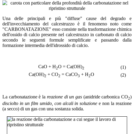
Una delle principali e più "diffuse" cause del degrado e
dell'invecchiamento del calcestruzzo è il fenomeno noto come
"CARBONATAZIONE" esso consiste nella trasformazione chimica
dell'ossido di calcio presente nel calcestruzzo in carbonato di calcio
secondo le seguenti formule semplificate e passando dalla
formazione intermedia dell'idrossido di calcio.
CaO + H
O = Ca(OH)
(1)
2
2
Ca(OH)
+ CO
= CaCO
+ H
O
(2)
2
2
3
2
La carbonatazione è la
reazione di un gas
(anidride carbonica CO
)
2
disciolto in un film umido, con alcali in soluzione
e non la reazione
(a secco) di un gas con una sostanza solida.