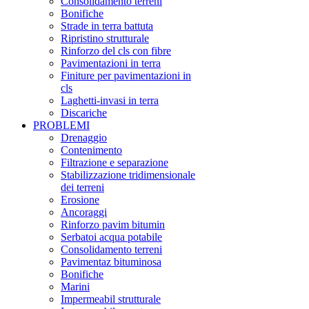
Consolidamento terreni
Bonifiche
Strade in terra battuta
Ripristino strutturale
Rinforzo del cls con fibre
Pavimentazioni in terra
Finiture per pavimentazioni in
cls
Laghetti-invasi in terra
Discariche
PROBLEMI
Drenaggio
Contenimento
Filtrazione e separazione
Stabilizzazione tridimensionale
dei terreni
Erosione
Ancoraggi
Rinforzo pavim bitumin
Serbatoi acqua potabile
Consolidamento terreni
Pavimentaz bituminosa
Bonifiche
Marini
Impermeabil strutturale