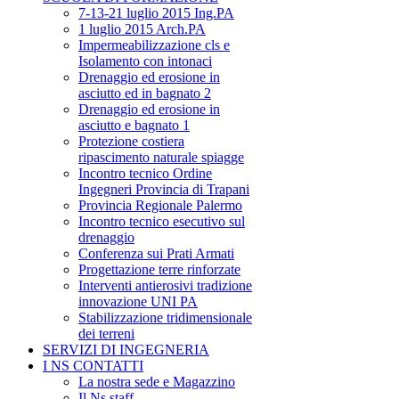
7-13-21 luglio 2015 Ing.PA
1 luglio 2015 Arch.PA
Impermeabilizzazione cls e
Isolamento con intonaci
Drenaggio ed erosione in
asciutto ed in bagnato 2
Drenaggio ed erosione in
asciutto e bagnato 1
Protezione costiera
ripascimento naturale spiagge
Incontro tecnico Ordine
Ingegneri Provincia di Trapani
Provincia Regionale Palermo
Incontro tecnico esecutivo sul
drenaggio
Conferenza sui Prati Armati
Progettazione terre rinforzate
Interventi antierosivi tradizione
innovazione UNI PA
Stabilizzazione tridimensionale
dei terreni
SERVIZI DI INGEGNERIA
I NS CONTATTI
La nostra sede e Magazzino
Il Ns staff