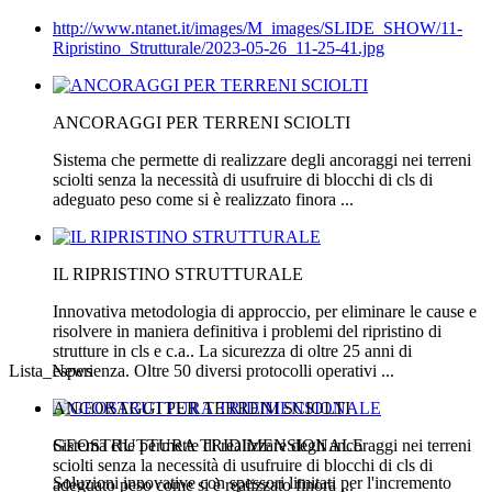
http://www.ntanet.it/images/M_images/SLIDE_SHOW/11-
Ripristino_Strutturale/2023-05-26_11-25-41.jpg
ANCORAGGI PER TERRENI SCIOLTI
Sistema che permette di realizzare degli ancoraggi nei terreni
sciolti senza la necessità di usufruire di blocchi di cls di
adeguato peso come si è realizzato finora ...
IL RIPRISTINO STRUTTURALE
Innovativa metodologia di approccio, per eliminare le cause e
risolvere in maniera definitiva i problemi del ripristino di
strutture in cls e c.a.. La sicurezza di oltre 25 anni di
Lista_News
esperienza. Oltre 50 diversi protocolli operativi ...
ANCORAGGI PER TERRENI SCIOLTI
GEOSTRUTTURA TRIDIMENSIONALE
Sistema che permette di realizzare degli ancoraggi nei terreni
sciolti senza la necessità di usufruire di blocchi di cls di
Soluzioni innovative con spessori limitati per l'incremento
adeguato peso come si è realizzato finora ...