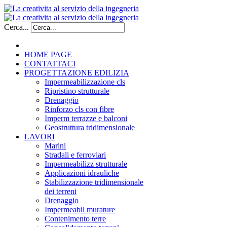
Cerca...
HOME PAGE
CONTATTACI
PROGETTAZIONE EDILIZIA
Impermeabilizzazione cls
Ripristino strutturale
Drenaggio
Rinforzo cls con fibre
Imperm terrazze e balconi
Geostruttura tridimensionale
LAVORI
Marini
Stradali e ferroviari
Impermeabilizz strutturale
Applicazioni idrauliche
Stabilizzazione tridimensionale
dei terreni
Drenaggio
Impermeabil murature
Contenimento terre