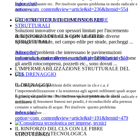
index.php?
fognarie, salmastre etc.. Per risolvere questo problema in modo radicale e
option=com_content&view=article&id=236&Itemid=554
definitivo ...
GEOSTRUTTURA TRIDIMENSIONALE
Soluzioni innovative con spessori limitati per l'incremento
IL RINFORZO DEL CLS CON LE FIBRE
della portanza dei terreni in opere stradali con diverse
STRUTTURALI
tipologie di finiture, nel campo edile per strade, parcheggi ...
Alcuni dei problemi che interessano le pavimentazioni
index.php?
industriali, battuti e diversi manufatti prefabbricati in cls come
option=com_content&view=article&id=219&Itemid=510
gli anelli rotocompressi, pozzetti etc., sono dovuti ...
L'IMPERMEABILIZZAZIONE STRUTTURALE DEL
CLS
IL DRENAGGIO
Uno dei principali problemi delle strutture in cls e c.a. é
l’impermeabilizzazione e la resistenza agli agenti infiltranti quali acque
Il principale problema che interessa sia le strutture in cls che il
fognarie, salmastre etc.. Per risolvere questo problema in modo radicale e
verificarsi di fenomeni franosi nei pendii, é riconducibile alla preseza
definitivo ...
costante o saltuaria di acque. Per risolvere questo problema
index.php?
definitivamente
...
option=com_content&view=article&id=191&Itemid=479
IL RINFORZO DEL CLS CON LE FIBRE
CONSULENZA TECNOLOGICA
STRUTTURALI