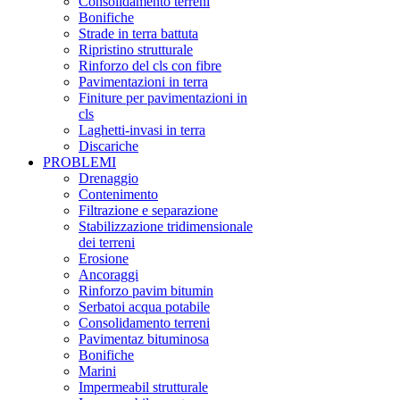
Consolidamento terreni
Bonifiche
Strade in terra battuta
Ripristino strutturale
Rinforzo del cls con fibre
Pavimentazioni in terra
Finiture per pavimentazioni in
cls
Laghetti-invasi in terra
Discariche
PROBLEMI
Drenaggio
Contenimento
Filtrazione e separazione
Stabilizzazione tridimensionale
dei terreni
Erosione
Ancoraggi
Rinforzo pavim bitumin
Serbatoi acqua potabile
Consolidamento terreni
Pavimentaz bituminosa
Bonifiche
Marini
Impermeabil strutturale