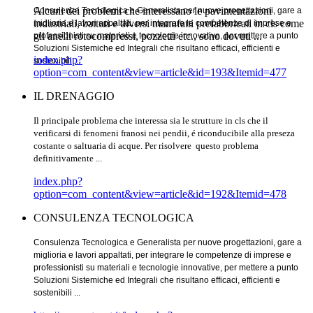
Alcuni dei problemi che interessano le pavimentazioni
Consulenza Tecnologica e Generalista per nuove progettazioni, gare a
industriali, battuti e diversi manufatti prefabbricati in cls come
miglioria e lavori appaltati, per integrare le competenze di imprese e
gli anelli rotocompressi, pozzetti etc., sono dovuti ...
professionisti su materiali e tecnologie innovative, per mettere a punto
Soluzioni Sistemiche ed Integrali che risultano efficaci, efficienti e
index.php?
sostenibili ...
option=com_content&view=article&id=193&Itemid=477
IL DRENAGGIO
Il principale problema che interessa sia le strutture in cls che il
verificarsi di fenomeni franosi nei pendii, é riconducibile alla preseza
costante o saltuaria di acque. Per risolvere questo problema
definitivamente
...
index.php?
option=com_content&view=article&id=192&Itemid=478
CONSULENZA TECNOLOGICA
Consulenza Tecnologica e Generalista per nuove progettazioni, gare a
miglioria e lavori appaltati, per integrare le competenze di imprese e
professionisti su materiali e tecnologie innovative, per mettere a punto
Soluzioni Sistemiche ed Integrali che risultano efficaci, efficienti e
sostenibili ...