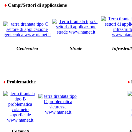
♦
Campi/Settori di applicazione
Geotecnica
Strade
Infrastrut
♦
Problematiche
♦
Colameti
M