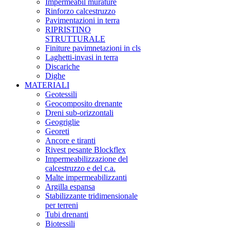
Impermeabil murature
Rinforzo calcestruzzo
Pavimentazioni in terra
RIPRISTINO
STRUTTURALE
Finiture pavimnetazioni in cls
Laghetti-invasi in terra
Discariche
Dighe
MATERIALI
Geotessili
Geocomposito drenante
Dreni sub-orizzontali
Geogriglie
Georeti
Ancore e tiranti
Rivest pesante Blockflex
Impermeabilizzazione del
calcestruzzo e del c.a.
Malte impermeabilizzanti
Argilla espansa
Stabilizzante tridimensionale
per terreni
Tubi drenanti
Biotessili