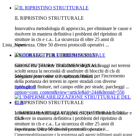
IL RIPRISTINO STRUTTURALE
Innovativa metodologia di approccio, per eliminare le cause e
risolvere in maniera definitiva i problemi del ripristino di
strutture in cls e c.a.. La sicurezza di oltre 25 anni di
Lista_News
esperienza. Oltre 50 diversi protocolli operativi ...
ANCORAGGI PER TERRENI SCIOLTI
GEOSTRUTTURA TRIDIMENSIONALE
Sistema che permette di realizzare degli ancoraggi nei terreni
sciolti senza la necessità di usufruire di blocchi di cls di
Soluzioni innovative con spessori limitati per l'incremento
adeguato peso come si è realizzato finora ...
della portanza dei terreni in opere stradali con diverse
tipologie di finiture, nel campo edile per strade, parcheggi ...
index.php?
option=com_content&view=article&id=244&Itemid=556
IL RIPRISTINO STRUTTURALE
L'IMPERMEABILIZZAZIONE STRUTTURALE DEL
Innovativa metodologia di approccio, per eliminare le cause e
CLS
risolvere in maniera definitiva i problemi del ripristino di
strutture in cls e c.a.. La sicurezza di oltre 25 anni di
Uno dei principali problemi delle strutture in cls e c.a. é
esperienza. Oltre 50 diversi protocolli operativi ...
l’impermeabilizzazione e la resistenza agli agenti infiltranti quali acque