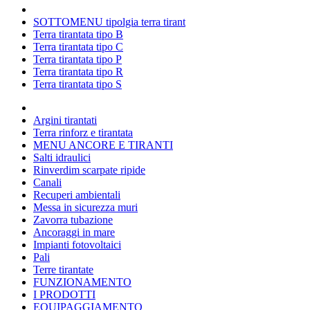
SOTTOMENU tipolgia terra tirant
Terra tirantata tipo B
Terra tirantata tipo C
Terra tirantata tipo P
Terra tirantata tipo R
Terra tirantata tipo S
Argini tirantati
Terra rinforz e tirantata
MENU ANCORE E TIRANTI
Salti idraulici
Rinverdim scarpate ripide
Canali
Recuperi ambientali
Messa in sicurezza muri
Zavorra tubazione
Ancoraggi in mare
Impianti fotovoltaici
Pali
Terre tirantate
FUNZIONAMENTO
I PRODOTTI
EQUIPAGGIAMENTO