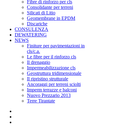
Fibre di rinforzo per cls
Consolidante per terreni
Silicati di Litio
Geomembrane in EPDM
Discariche
CONSULENZA
DEWATERING
NEWS
Finiture per pavimentazioni in
cls/c.a.
Le fibre per il rinforzo cls
Il drenaggio
Impermeabilizzazione cls
Geostruttura tridimensionale
Il ripristino strutturale
Ancoraggi per terreni sciolti
Imperm terrazze e balconi
Nuovo Prezzario 2013
Terre Tirantate