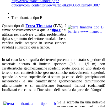
http://www.ntanet.it/index.php?
option=com_content&view=article&id=336&Itemid=1007
Terra tirantata tipo B
Questo tipo di
Terra Tirantata
(
T.T.
), è
simile costruttivamente a quella "
tipo P
" si
utilizza per risolvere un'altra problematica
tipica soprattutto del settore stradale che si
verifica nelle scarpate in scavo (trincee
stradali) e illustrato qui a fianco.
In tal caso la stratigrafia dei terreni presenta uno strato superiore di
materiale alterato di limitato spessore (0,5 ÷ 1,5 m) con
caratteristiche geomeccaniche scadenti posto sopra ad uno strato di
terreno con caratteristiche geo-meccaniche notevolmente superiori:
quando lo strato superficiale si satura (a causa delle precipitazioni
meteoriche) le sue caratteristiche geomeccaniche diminuiscono
ulteriormente e si manifestano fenomeni franosi (colamenti)
localizzati che causano l'invasione della strada da parte del "fango".
Se la scarpata ha una notevole
estensione e, per vari motivi