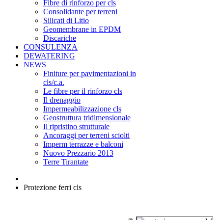
Fibre di rinforzo per cls
Consolidante per terreni
Silicati di Litio
Geomembrane in EPDM
Discariche
CONSULENZA
DEWATERING
NEWS
Finiture per pavimentazioni in
cls/c.a.
Le fibre per il rinforzo cls
Il drenaggio
Impermeabilizzazione cls
Geostruttura tridimensionale
Il ripristino strutturale
Ancoraggi per terreni sciolti
Imperm terrazze e balconi
Nuovo Prezzario 2013
Terre Tirantate
Protezione ferri cls