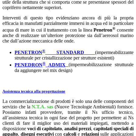
utile della struttura che si comporta come se presentasse spessori del
copriferro nettamente superiori.
Interventi di questo tipo evidenziano ancora di più la propria
efficacia in manufatti parzialmente immersi in acqua ed in particolare
®
acqua di mare in cui il trattamento con la linea
Penetron
consente
anche di realizzare un’ulteriore protezione sia dall’aereosol marino
che dall’azione meccanica delle onde.
®
PENETRON
STANDARD
(impermeabilizzante
strutturale per cristallizzazione per strutture esistenti)
®
PENEDRON
ADMIX
(impermeabilizzazione strutturale
da aggiungere nel mix design)
Assistenza tecnica alla progettazione
La commercializzazione di prodotti è solo una delle componenti del
servizio che la
N.T.A. sas
(Nuove Tecnologie Ambientali) fornisce.
Possiamo infatti provvedere, tramite il Ns ufficio tecnico,
all’assistenza tecnica in ogni fase del progetto per permettere ai Ns
clienti di fare il miglior uso dei materiali impiegati, mettendo a
disposizione
voci di capitolato
,
analisi prezzi
,
capitolati speciali di
appalto
,
disegni
esecutivi
con
calcoli
e
relazioni
sulle applicazioni