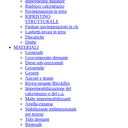
Impermeabil murature
Rinforzo calcestruzzo
Pavimentazioni in terra
RIPRISTINO
STRUTTURALE
Finiture pavimnetazioni in cls
Laghetti-invasi in terra
Discariche
Dighe
MATERIALI
Geotessili
Geocomposito drenante
Dreni sub-orizzontali
Geogriglie
Georeti
Ancore e tiranti
Rivest pesante Blockflex
Impermeabilizzazione del
calcestruzzo e del c.a.
Malte impermeabilizzanti
Argilla espansa
Stabilizzante tridimensionale
per terreni
Tubi drenanti
Biotessili