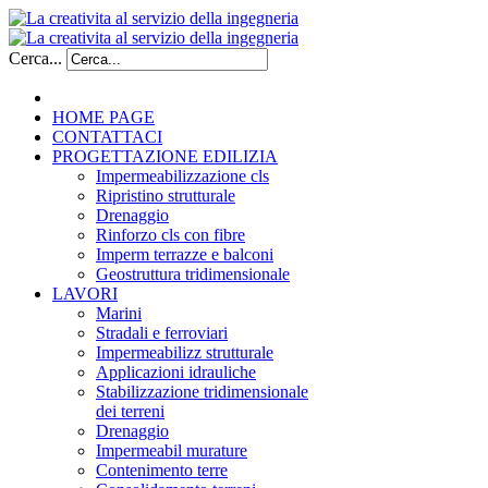
Cerca...
HOME PAGE
CONTATTACI
PROGETTAZIONE EDILIZIA
Impermeabilizzazione cls
Ripristino strutturale
Drenaggio
Rinforzo cls con fibre
Imperm terrazze e balconi
Geostruttura tridimensionale
LAVORI
Marini
Stradali e ferroviari
Impermeabilizz strutturale
Applicazioni idrauliche
Stabilizzazione tridimensionale
dei terreni
Drenaggio
Impermeabil murature
Contenimento terre