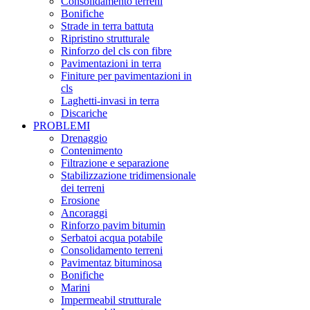
Consolidamento terreni
Bonifiche
Strade in terra battuta
Ripristino strutturale
Rinforzo del cls con fibre
Pavimentazioni in terra
Finiture per pavimentazioni in
cls
Laghetti-invasi in terra
Discariche
PROBLEMI
Drenaggio
Contenimento
Filtrazione e separazione
Stabilizzazione tridimensionale
dei terreni
Erosione
Ancoraggi
Rinforzo pavim bitumin
Serbatoi acqua potabile
Consolidamento terreni
Pavimentaz bituminosa
Bonifiche
Marini
Impermeabil strutturale