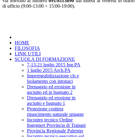
via telefono al numero
091/8113890
dal lunedì al venerdì in orario
di ufficio (9:00-13:00 ÷ 15:00-19:00).
HOME
FILOSOFIA
LINK UTILI
SCUOLA DI FORMAZIONE
7-13-21 luglio 2015 Ing.PA
1 luglio 2015 Arch.PA
Impermeabilizzazione cls e
Isolamento con intonaci
Drenaggio ed erosione in
asciutto ed in bagnato 2
Drenaggio ed erosione in
asciutto e bagnato 1
Protezione costiera
ripascimento naturale spiagge
Incontro tecnico Ordine
Ingegneri Provincia di Trapani
Provincia Regionale Palermo
Incontro tecnico esecutivo sul