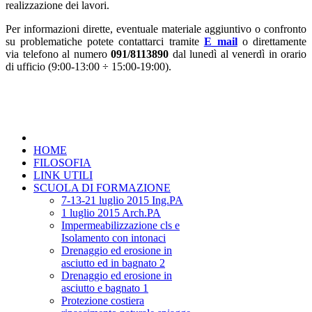
realizzazione dei lavori.
Per informazioni dirette, eventuale materiale aggiuntivo o confronto
su problematiche potete contattarci tramite
E_mail
o direttamente
via telefono al numero
091/8113890
dal lunedì al venerdì in orario
di ufficio (9:00-13:00 ÷ 15:00-19:00).
HOME
FILOSOFIA
LINK UTILI
SCUOLA DI FORMAZIONE
7-13-21 luglio 2015 Ing.PA
1 luglio 2015 Arch.PA
Impermeabilizzazione cls e
Isolamento con intonaci
Drenaggio ed erosione in
asciutto ed in bagnato 2
Drenaggio ed erosione in
asciutto e bagnato 1
Protezione costiera