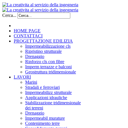
Cerca...
HOME PAGE
CONTATTACI
PROGETTAZIONE EDILIZIA
Impermeabilizzazione cls
Ripristino strutturale
Drenaggio
Rinforzo cls con fibre
Imperm terrazze e balconi
Geostruttura tridimensionale
LAVORI
Marini
Stradali e ferroviari
Impermeabilizz strutturale
Applicazioni idrauliche
Stabilizzazione tridimensionale
dei terreni
Drenaggio
Impermeabil murature
Contenimento terre