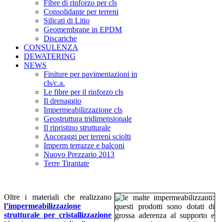
Fibre di rinforzo per cls
Consolidante per terreni
Silicati di Litio
Geomembrane in EPDM
Discariche
CONSULENZA
DEWATERING
NEWS
Finiture per pavimentazioni in
cls/c.a.
Le fibre per il rinforzo cls
Il drenaggio
Impermeabilizzazione cls
Geostruttura tridimensionale
Il ripristino strutturale
Ancoraggi per terreni sciolti
Imperm terrazze e balconi
Nuovo Prezzario 2013
Terre Tirantate
Oltre i materiali che realizzano
l’impermeabilizzazione
strutturale per cristallizzazione