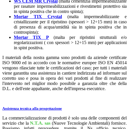
WS CEM MR Crystal
(malta cementizia impermeabilizzante
per rasature impermeabilizzazioni e rivestimetni protettivo sia
in spinta positiva che in contro spinta);
Mortar TIX Crystal
(malta impermeabilizzante e
cristallizzante per il ripristino (spessori > 12÷15 mm) in caso
di presenza di acqua/umidità sia in spinta positiva che in
controspinta);
Mortar TIX P
(malta per ripristini strutturali e/o
regolarizzazioni ( con spessori > 12÷15 mm) per applicazioni
in spint positiva.
I materiali della nostra gamma sono prodotti da aziende certificate
ISO 9000 ed in accordo con le normative europee ISO EN 45014
vengono rilasciate tutte le certificazioni del caso; per tutti i materiali
viene garantita una assistenza in cantiere indirizzata ad informare sul
corretto uso e posa in opera dei vari prodotti al fine di realizzare
l'intervento nel miglior modo possibile a garanzia oltre che della
D.L. e dell'ente appaltante, anche dell'impresa esecutrice.
Assistenza tecnica alla progettazione
La commercializzazione di prodotti è solo una delle componenti del
servizio che la
N.T.A. sas
(Nuove Tecnologie Ambientali) fornisce.
Possiamo infatti provvedere, tramite il Ns ufficio tecnico,