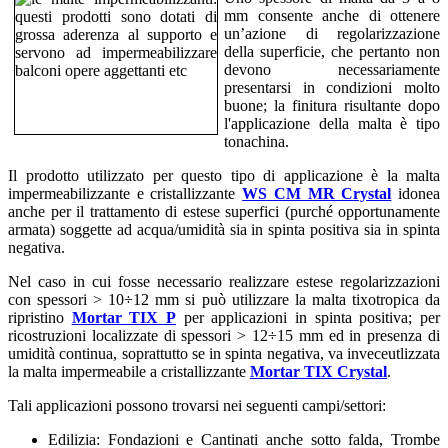
mm consente anche di ottenere
un’azione di regolarizzazione
della superficie, che pertanto non
devono necessariamente
presentarsi in condizioni molto
buone; la finitura risultante dopo
l'applicazione della malta è tipo
tonachina.
Il prodotto utilizzato per questo tipo di applicazione è la malta
impermeabilizzante e cristallizzante
WS CM MR Crystal
idonea
anche per il trattamento di estese superfici (purché opportunamente
armata) soggette ad acqua/umidità sia in spinta positiva sia in spinta
negativa.
Nel caso in cui fosse necessario realizzare estese regolarizzazioni
con spessori > 10÷12 mm si può utilizzare la malta tixotropica da
ripristino
Mortar TIX P
per applicazioni in spinta positiva; per
ricostruzioni localizzate di spessori > 12÷15 mm ed in presenza di
umidità continua, soprattutto se in spinta negativa, va inveceutlizzata
la malta impermeabile a cristallizzante
Mortar TIX Crystal
.
Tali applicazioni possono trovarsi nei seguenti campi/settori:
Edilizia: Fondazioni e Cantinati anche sotto falda, Trombe