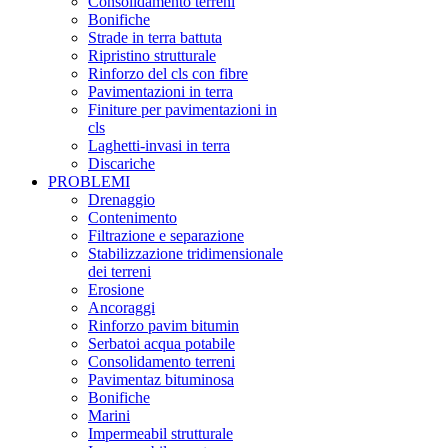
Consolidamento terreni
Bonifiche
Strade in terra battuta
Ripristino strutturale
Rinforzo del cls con fibre
Pavimentazioni in terra
Finiture per pavimentazioni in
cls
Laghetti-invasi in terra
Discariche
PROBLEMI
Drenaggio
Contenimento
Filtrazione e separazione
Stabilizzazione tridimensionale
dei terreni
Erosione
Ancoraggi
Rinforzo pavim bitumin
Serbatoi acqua potabile
Consolidamento terreni
Pavimentaz bituminosa
Bonifiche
Marini
Impermeabil strutturale