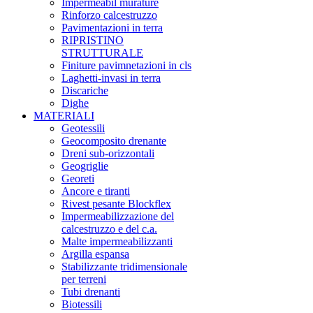
Impermeabil murature
Rinforzo calcestruzzo
Pavimentazioni in terra
RIPRISTINO
STRUTTURALE
Finiture pavimnetazioni in cls
Laghetti-invasi in terra
Discariche
Dighe
MATERIALI
Geotessili
Geocomposito drenante
Dreni sub-orizzontali
Geogriglie
Georeti
Ancore e tiranti
Rivest pesante Blockflex
Impermeabilizzazione del
calcestruzzo e del c.a.
Malte impermeabilizzanti
Argilla espansa
Stabilizzante tridimensionale
per terreni
Tubi drenanti
Biotessili