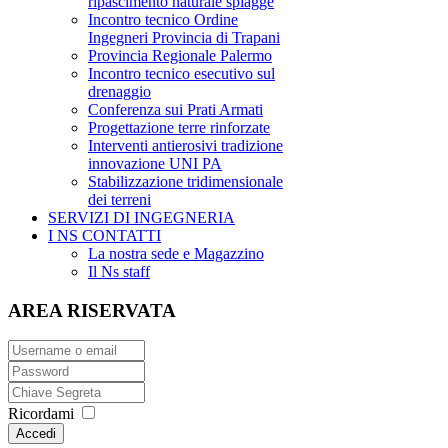
ripascimento naturale spiagge
Incontro tecnico Ordine
Ingegneri Provincia di Trapani
Provincia Regionale Palermo
Incontro tecnico esecutivo sul
drenaggio
Conferenza sui Prati Armati
Progettazione terre rinforzate
Interventi antierosivi tradizione
innovazione UNI PA
Stabilizzazione tridimensionale
dei terreni
SERVIZI DI INGEGNERIA
I NS CONTATTI
La nostra sede e Magazzino
Il Ns staff
AREA RISERVATA
Ricordami
Accedi