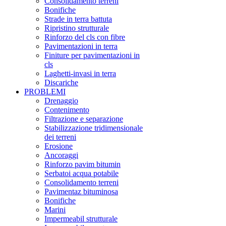
Consolidamento terreni
Bonifiche
Strade in terra battuta
Ripristino strutturale
Rinforzo del cls con fibre
Pavimentazioni in terra
Finiture per pavimentazioni in
cls
Laghetti-invasi in terra
Discariche
PROBLEMI
Drenaggio
Contenimento
Filtrazione e separazione
Stabilizzazione tridimensionale
dei terreni
Erosione
Ancoraggi
Rinforzo pavim bitumin
Serbatoi acqua potabile
Consolidamento terreni
Pavimentaz bituminosa
Bonifiche
Marini
Impermeabil strutturale