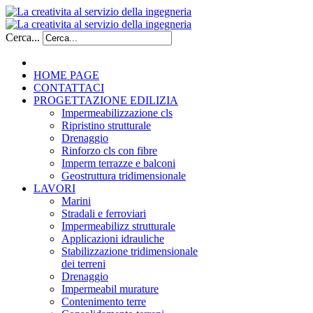
Cerca...
HOME PAGE
CONTATTACI
PROGETTAZIONE EDILIZIA
Impermeabilizzazione cls
Ripristino strutturale
Drenaggio
Rinforzo cls con fibre
Imperm terrazze e balconi
Geostruttura tridimensionale
LAVORI
Marini
Stradali e ferroviari
Impermeabilizz strutturale
Applicazioni idrauliche
Stabilizzazione tridimensionale
dei terreni
Drenaggio
Impermeabil murature
Contenimento terre