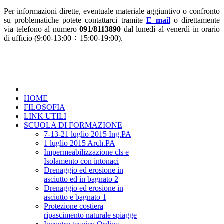
Per informazioni dirette, eventuale materiale aggiuntivo o confronto
su problematiche potete contattarci tramite
E_mail
o direttamente
via telefono al numero
091/8113890
dal lunedì al venerdì in orario
di ufficio (9:00-13:00 ÷ 15:00-19:00).
HOME
FILOSOFIA
LINK UTILI
SCUOLA DI FORMAZIONE
7-13-21 luglio 2015 Ing.PA
1 luglio 2015 Arch.PA
Impermeabilizzazione cls e
Isolamento con intonaci
Drenaggio ed erosione in
asciutto ed in bagnato 2
Drenaggio ed erosione in
asciutto e bagnato 1
Protezione costiera
ripascimento naturale spiagge