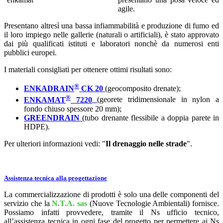
agile.
Presentano altresì una bassa infiammabilità e produzione di fumo ed
il loro impiego nelle gallerie (naturali o artificiali), è stato approvato
dai più qualificati istituti e laboratori nonchè da numerosi enti
pubblici europei.
I materiali consigliati per ottenere ottimi risultati sono:
®
ENKADRAIN
CK 20
(geocomposito drenate);
®
ENKAMAT
7220
(georete tridimensionale in nylon a
fondo chiuso spessore 20 mm);
GREENDRAIN
(tubo drenante flessibile a doppia parete in
HDPE).
Per ulteriori informazioni vedi: "
Il drenaggio nelle strade
".
Assistenza tecnica alla progettazione
La commercializzazione di prodotti è solo una delle componenti del
servizio che la
N.T.A. sas
(Nuove Tecnologie Ambientali) fornisce.
Possiamo infatti provvedere, tramite il Ns ufficio tecnico,
all’assistenza tecnica in ogni fase del progetto per permettere ai Ns