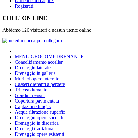
Dimenticato Login?
Registrati
CHI E' ON LINE
Abbiamo 126 visitatori e nessun utente online
MENU GEOCOMP DRENANTE
Consolidamento acceller
Drenaggio laterale
Drenaggio in galleria
Muri ed opere interrate
Casseri drenanti a perdere
Trincea drenante
Giardini pensili
Copertura pavimentata
Captazione biogas
Acque filtrazione superfic
Drenaggio opere speciali
Drenaggio in discarica
Drenaggi tradizionali
Drenaggio opere esistenti