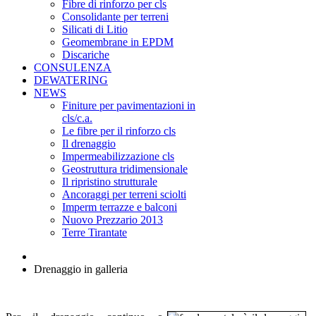
Fibre di rinforzo per cls
Consolidante per terreni
Silicati di Litio
Geomembrane in EPDM
Discariche
CONSULENZA
DEWATERING
NEWS
Finiture per pavimentazioni in
cls/c.a.
Le fibre per il rinforzo cls
Il drenaggio
Impermeabilizzazione cls
Geostruttura tridimensionale
Il ripristino strutturale
Ancoraggi per terreni sciolti
Imperm terrazze e balconi
Nuovo Prezzario 2013
Terre Tirantate
Drenaggio in galleria