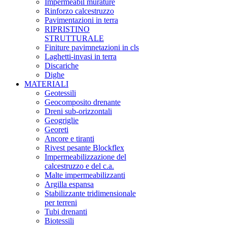
Impermeabil murature
Rinforzo calcestruzzo
Pavimentazioni in terra
RIPRISTINO
STRUTTURALE
Finiture pavimnetazioni in cls
Laghetti-invasi in terra
Discariche
Dighe
MATERIALI
Geotessili
Geocomposito drenante
Dreni sub-orizzontali
Geogriglie
Georeti
Ancore e tiranti
Rivest pesante Blockflex
Impermeabilizzazione del
calcestruzzo e del c.a.
Malte impermeabilizzanti
Argilla espansa
Stabilizzante tridimensionale
per terreni
Tubi drenanti
Biotessili